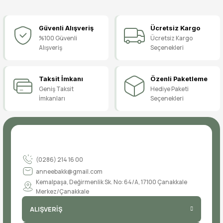
Pisi Pisi Ayakkabı, Bale Ayakkabısı, Sahne Ayakkabısı
Güvenli Alışveriş
Ücretsiz Kargo
119,90 TL
%100 Güvenli
Ücretsiz Kargo
Alışveriş
Seçenekleri
Taksit İmkanı
Özenli Paketleme
Geniş Taksit
Hediye Paketi
İmkanları
Seçenekleri
(0286) 214 16 00
anneebakk@gmail.com
Kemalpaşa, Değirmenlik Sk. No: 64/A, 17100 Çanakkale
Merkez/Çanakkale
ALIŞVERİŞ