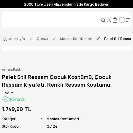
2000 TL ve Üzeri Alışverişlerinizde Kargo Bedava!
Anasayfa
Çocuk
Meslek Kostümleri
Palet Stil Ress
AnneeBakk
Palet Stil Ressam Çocuk Kostümü, Çocuk
Ressam Kıyafeti, Renkli Ressam Kostümü
0 Yorum
Stokta Var
1.749,90 TL
Kategori
Meslek Kostümleri
Stok Kodu
GL124