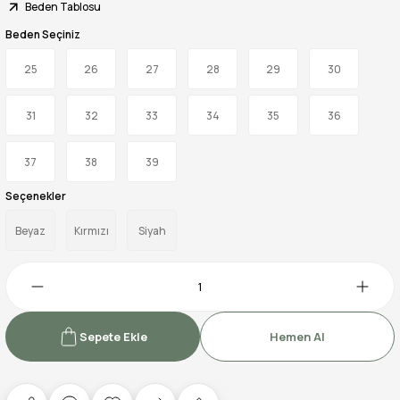
Beden Tablosu
Beden Seçiniz
25
26
27
28
29
30
31
32
33
34
35
36
37
38
39
Seçenekler
Beyaz
Kırmızı
Siyah
Sepete Ekle
Hemen Al