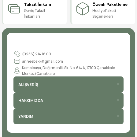
Taksit İmkanı
Özenli Paketleme
Geniş Taksit
Hediye Paketi
İmkanları
Seçenekleri
(0286) 214 16 00
anneebakk@gmail.com
Kemalpaşa, Değirmenlik Sk. No: 64/A, 17100 Çanakkale
Merkez/Çanakkale
ALIŞVERİŞ
HAKKIMIZDA
YARDIM