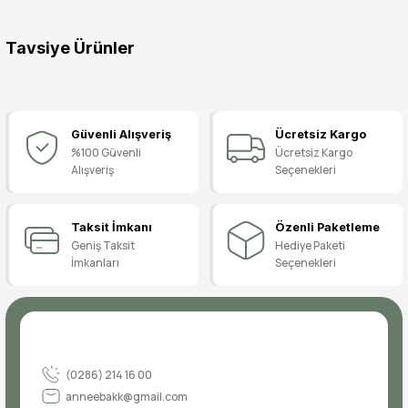
Bu ürüne ilk yorumu siz yapın!
Tavsiye Ürünler
Yorum Yaz
Pisi Pisi Ayakkabı, Bale Ayakkabısı, Sahne Ayakkabısı
Güvenli Alışveriş
Ücretsiz Kargo
119,90 TL
%100 Güvenli
Ücretsiz Kargo
Alışveriş
Seçenekleri
Taksit İmkanı
Özenli Paketleme
Geniş Taksit
Hediye Paketi
İmkanları
Seçenekleri
(0286) 214 16 00
anneebakk@gmail.com