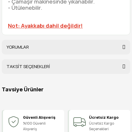
- Çamaşır makinesinde yıkanabilir.
- Ütülenebilir.
Not: Ayakkabı dahil değildir!
YORUMLAR
TAKSİT SEÇENEKLERİ
Bu ürüne ilk yorumu siz yapın!
Tavsiye Ürünler
Yorum Yaz
Pisi Pisi Ayakkabı, Bale Ayakkabısı, Sahne Ayakkabısı
Güvenli Alışveriş
Ücretsiz Kargo
119,90 TL
%100 Güvenli
Ücretsiz Kargo
Alışveriş
Seçenekleri