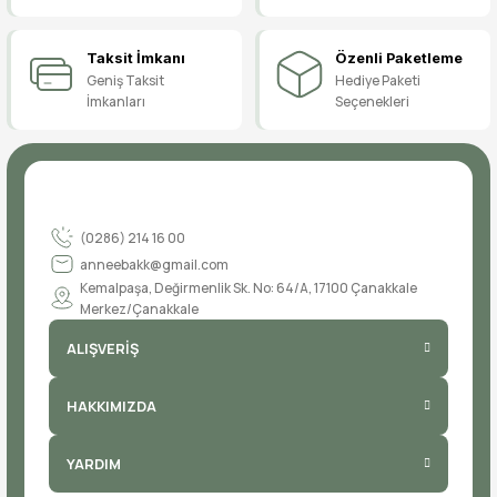
Taksit İmkanı
Özenli Paketleme
Geniş Taksit
Hediye Paketi
İmkanları
Seçenekleri
(0286) 214 16 00
anneebakk@gmail.com
Kemalpaşa, Değirmenlik Sk. No: 64/A, 17100 Çanakkale
Merkez/Çanakkale
ALIŞVERİŞ
HAKKIMIZDA
YARDIM