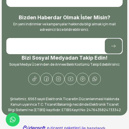
Bizden Haberdar Olmak İster Misin?
En yeni indirimler ve kampanyalar hakkında bilgi almak için mail
adresinizi bize bildirebilirsiniz.
Bizi Sosyal Medyadan Takip Edin!
Sosyal Medya Üzerinden de Annee Bakk Kostümü Takip Edebilirsiniz
​Şirketimiz, 6563 sayılı Elektronik Ticaretin Düzenlenmesi Hakkında
Kanun uyarınca T.C. Ticaret Bakanlığı nezdinde Elektronik Ticaret
Bilgi Sistemi’ne (ETBİS) kayıtlıdır. ETBİS Kayıt No: ​2476435824733342
ideasoft
ile
e-