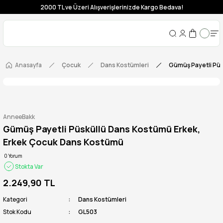
2000 TL ve Üzeri Alışverişlerinizde Kargo Bedava!
Anasayfa
Çocuk
Dans Kostümleri
Gümüş Payetli Püs
AnneeBakk
Gümüş Payetli Püsküllü Dans Kostümü Erkek,
Erkek Çocuk Dans Kostümü
0 Yorum
Stokta Var
2.249,90 TL
Kategori
Dans Kostümleri
Stok Kodu
GL503