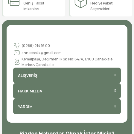
Geniş Taksit
Hediye Paketi
1.999,90 TL
İmkanları
Seçenekleri
(0286) 214 16 00
anneebakk@gmail.com
Kemalpaşa, Değirmenlik Sk. No: 64/A, 17100 Çanakkale
Merkez/Çanakkale
ALIŞVERİŞ
HAKKIMIZDA
YARDIM
Bizden Haberdar Olmak İster Misin?