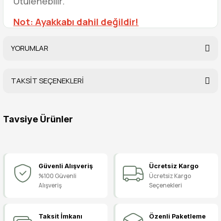
Ütülenebilir.
Not: Ayakkabı dahil değildir!
YORUMLAR
TAKSİT SEÇENEKLERİ
Bu ürüne ilk yorumu siz yapın!
Tavsiye Ürünler
Yorum Yaz
Pisi Pisi Ayakkabı, Bale Ayakkabısı, Sahne Ayakkabısı
Güvenli Alışveriş
Ücretsiz Kargo
119,90 TL
%100 Güvenli
Ücretsiz Kargo
Alışveriş
Seçenekleri
Modern Dans Kostümü Kız Çocuk, Modern Dans Kıyafeti
Taksit İmkanı
Özenli Paketleme