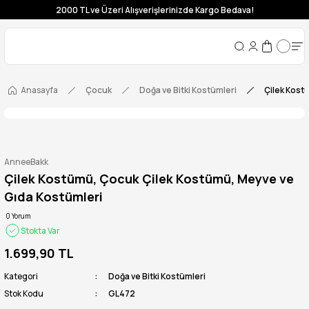
2000 TL ve Üzeri Alışverişlerinizde Kargo Bedava!
Anasayfa
Çocuk
Doğa ve Bitki Kostümleri
Çilek Kost
AnneeBakk
Çilek Kostümü, Çocuk Çilek Kostümü, Meyve ve
Gıda Kostümleri
0 Yorum
Stokta Var
1.699,90 TL
Kategori
Doğa ve Bitki Kostümleri
Stok Kodu
GL472