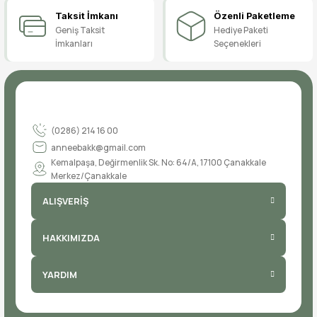
Taksit İmkanı
Özenli Paketleme
Geniş Taksit
Hediye Paketi
İmkanları
Seçenekleri
(0286) 214 16 00
anneebakk@gmail.com
Kemalpaşa, Değirmenlik Sk. No: 64/A, 17100 Çanakkale
Merkez/Çanakkale
ALIŞVERİŞ
HAKKIMIZDA
YARDIM