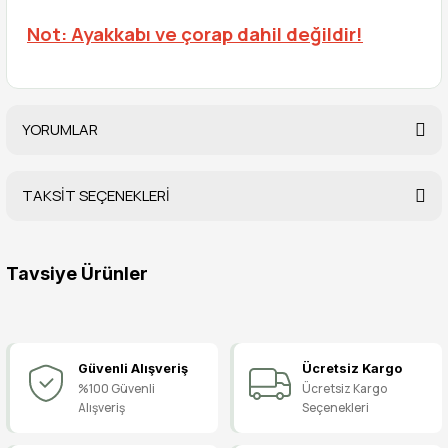
Not: Ayakkabı ve çorap dahil değildir!
YORUMLAR
TAKSİT SEÇENEKLERİ
Bu ürüne ilk yorumu siz yapın!
Tavsiye Ürünler
Yorum Yaz
Pisi Pisi Ayakkabı, Bale Ayakkabısı, Sahne Ayakkabısı
Güvenli Alışveriş
Ücretsiz Kargo
119,90 TL
%100 Güvenli
Ücretsiz Kargo
Alışveriş
Seçenekleri