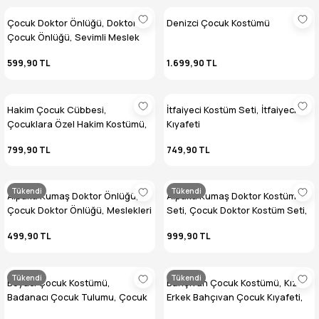
Çocuk Doktor Önlüğü, Doktor
Denizci Çocuk Kostümü
Çocuk Önlüğü, Sevimli Meslek
Kostümleri
599,90 TL
1.699,90 TL
Hakim Çocuk Cübbesi,
İtfaiyeci Kostüm Seti, İtfaiyeci
Çocuklara Özel Hakim Kostümü,
Kıyafeti
Sevimli Meslekler Serisi
799,90 TL
749,90 TL
Tükendi
Tükendi
Alpaka Kumaş Doktor Önlüğü,
Alpaka Kumaş Doktor Kostüm
Çocuk Doktor Önlüğü, Meslekleri
Seti, Çocuk Doktor Kostüm Seti,
Sevdiren Kostüm Serisi
Meslek Kostüm Seti
499,90 TL
999,90 TL
Tükendi
Tükendi
Boyacı Çocuk Kostümü,
Bahçıvan Çocuk Kostümü, Kız-
Badanacı Çocuk Tulumu, Çocuk
Erkek Bahçıvan Çocuk Kıyafeti,
Meslek Kostümleri
Meslek Kostümleri