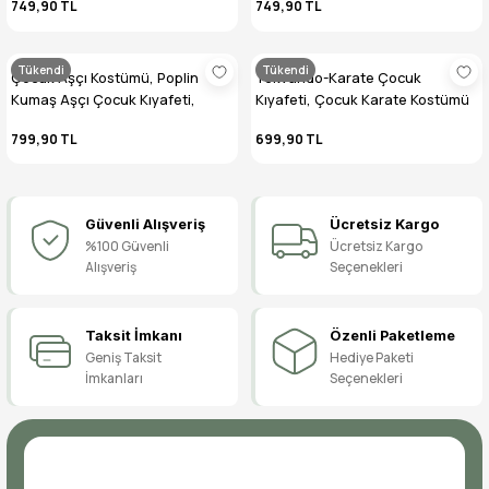
749,90 TL
749,90 TL
Tükendi
Tükendi
Çocuk Aşçı Kostümü, Poplin
Tekvando-Karate Çocuk
Kumaş Aşçı Çocuk Kıyafeti,
Kıyafeti, Çocuk Karate Kostümü
Sevimli Meslekler Serisi
799,90 TL
699,90 TL
Güvenli Alışveriş
Ücretsiz Kargo
%100 Güvenli
Ücretsiz Kargo
Alışveriş
Seçenekleri
Taksit İmkanı
Özenli Paketleme
Geniş Taksit
Hediye Paketi
İmkanları
Seçenekleri