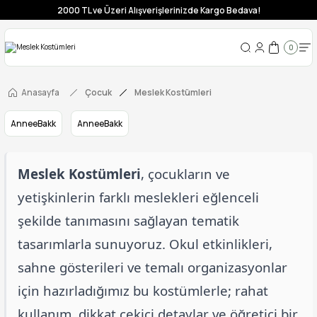
2000 TL ve Üzeri Alışverişlerinizde Kargo Bedava!
0
Anasayfa
Çocuk
Meslek Kostümleri
AnneeBakk
AnneeBakk
Meslek Kostümleri
, çocukların ve
yetişkinlerin farklı meslekleri eğlenceli
şekilde tanımasını sağlayan tematik
tasarımlarla sunuyoruz. Okul etkinlikleri,
sahne gösterileri ve temalı organizasyonlar
için hazırladığımız bu kostümlerle; rahat
kullanım, dikkat çekici detaylar ve öğretici bir