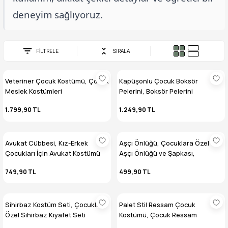
deneyim sağlıyoruz.
FİLTRELE
SIRALA
Veteriner Çocuk Kostümü, Çocuk
Kapüşonlu Çocuk Boksör
Meslek Kostümleri
Pelerini, Boksör Pelerini
1.799,90 TL
1.249,90 TL
Avukat Cübbesi, Kız-Erkek
Aşçı Önlüğü, Çocuklara Özel
Çocukları İçin Avukat Kostümü
Aşçı Önlüğü ve Şapkası,
Meslekleri Sevdiren Kostüm Seti
749,90 TL
499,90 TL
Sihirbaz Kostüm Seti, Çocuklara
Palet Stil Ressam Çocuk
Özel Sihirbaz Kıyafet Seti
Kostümü, Çocuk Ressam
Kıyafeti, Renkli Ressam Kostümü