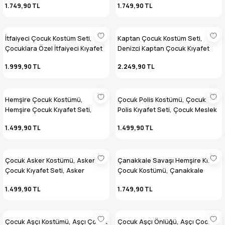
1.749,90 TL
1.749,90 TL
İtfaiyeci Çocuk Kostüm Seti,
Kaptan Çocuk Kostüm Seti,
Çocuklara Özel İtfaiyeci Kıyafet
Denizci Kaptan Çocuk Kıyafet
Takımı, İtfaiyeci Çocuk Seti
Seti, Meslek Kostümleri
1.999,90 TL
2.249,90 TL
Hemşire Çocuk Kostümü,
Çocuk Polis Kostümü, Çocuk
Hemşire Çocuk Kıyafet Seti,
Polis Kıyafet Seti, Çocuk Meslek
Çocuklara Özel Meslek
Kostüm Setleri
1.499,90 TL
1.499,90 TL
Kostümleri
Çocuk Asker Kostümü, Asker
Çanakkale Savaşı Hemşire Kız
Çocuk Kıyafet Seti, Asker
Çocuk Kostümü, Çanakkale
Kamuflaj Kostüm Seti
Zaferi Nostaljik Hemşire
1.499,90 TL
1.749,90 TL
Kostümü
Çocuk Aşçı Kostümü, Aşçı Çocuk
Çocuk Aşçı Önlüğü, Aşçı Çocuk