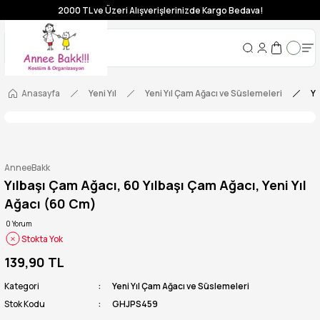
2000 TL ve Üzeri Alışverişlerinizde Kargo Bedava!
Anasayfa
Yeni Yıl
Yeni Yıl Çam Ağacı ve Süslemeleri
Yı
AnneeBakk
Yılbaşı Çam Ağacı, 60 Yılbaşı Çam Ağacı, Yeni Yıl
Ağacı (60 Cm)
0 Yorum
Stokta Yok
139,90 TL
Kategori
Yeni Yıl Çam Ağacı ve Süslemeleri
Stok Kodu
GHJPS459