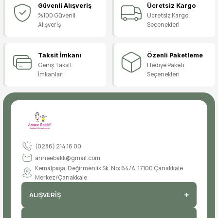
Güvenli Alışveriş
Ücretsiz Kargo
Yorum Yaz
%100 Güvenli
Ücretsiz Kargo
Alışveriş
Seçenekleri
Taksit İmkanı
Özenli Paketleme
Geniş Taksit
Hediye Paketi
İmkanları
Seçenekleri
(0286) 214 16 00
anneebakk@gmail.com
Kemalpaşa, Değirmenlik Sk. No: 64/A, 17100 Çanakkale
Merkez/Çanakkale
ALIŞVERİŞ