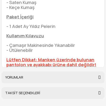
- Saten Kumaş
- Keçe Kumaş
Paket İçeriği
- 1 Adet Ay Yıldız Pelerin
Kullanım Kılavuzu
- Çamaşır Makinesinde Yıkanabilir
- Ütülenebilir
Lütfen Dikkat: Manken üzerinde bulunan
pantolon ve ayakkabı ürüne dahil değildir!
YORUMLAR
TAKSİT SEÇENEKLERİ
Bu ürüne ilk yorumu siz yapın!