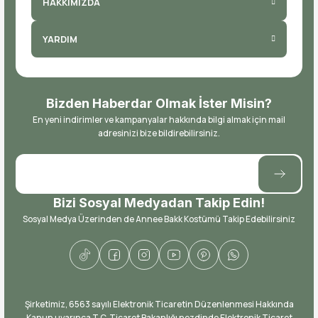
HAKKIMIZDA
YARDIM
Bizden Haberdar Olmak İster Misin?
En yeni indirimler ve kampanyalar hakkında bilgi almak için mail
adresinizi bize bildirebilirsiniz.
Bizi Sosyal Medyadan Takip Edin!
Sosyal Medya Üzerinden de Annee Bakk Kostümü Takip Edebilirsiniz
​Şirketimiz, 6563 sayılı Elektronik Ticaretin Düzenlenmesi Hakkında
Kanun uyarınca T.C. Ticaret Bakanlığı nezdinde Elektronik Ticaret