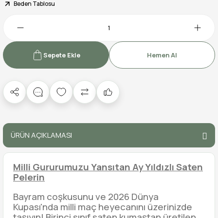
Beden Tablosu
Sepete Ekle
Hemen Al
ÜRÜN AÇIKLAMASI
Milli Gururumuzu Yansıtan Ay Yıldızlı Saten
Pelerin
Bayram coşkusunu ve 2026 Dünya
Kupası'nda milli maç heyecanını üzerinizde
taşıyın! Birinci sınıf saten kumaştan üretilen