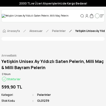
2000 TL ve Üzeri Alışverişlerinizde Kargo Bedava!
Anasayfa
Aksesuar
Pelerinler
Yetişkin Unisex Ay Yıldı
AnneeBakk
Yetişkin Unisex Ay Yıldızlı Saten Pelerin, Milli Maç
& Milli Bayram Pelerin
0 Yorum
Stokta Var
599,90 TL
Kategori
Pelerinler
Stok Kodu
GL01239