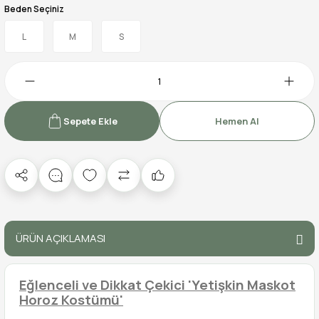
Beden Seçiniz
L
M
S
Sepete Ekle
Hemen Al
ÜRÜN AÇIKLAMASI
Eğlenceli ve Dikkat Çekici 'Yetişkin Maskot
Horoz Kostümü'