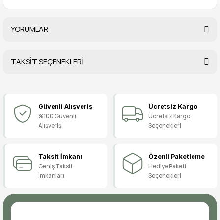
YORUMLAR
TAKSİT SEÇENEKLERİ
Bu ürüne ilk yorumu siz yapın!
Güvenli Alışveriş
Ücretsiz Kargo
Yorum Yaz
%100 Güvenli
Ücretsiz Kargo
Alışveriş
Seçenekleri
Taksit İmkanı
Özenli Paketleme
Geniş Taksit
Hediye Paketi
İmkanları
Seçenekleri