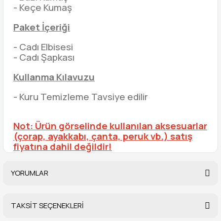
- Keçe Kumaş
Paket İçeriği
- Cadı Elbisesi
- Cadı Şapkası
Kullanma Kılavuzu
- Kuru Temizleme Tavsiye edilir
Not: Ürün görselinde kullanılan aksesuarlar
(çorap, ayakkabı, çanta, peruk vb.) satış
fiyatına dahil değildir!
YORUMLAR
TAKSİT SEÇENEKLERİ