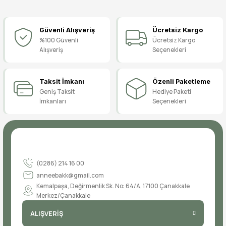
Bu ürüne ilk yorumu siz yapın!
Güvenli Alışveriş
Ücretsiz Kargo
Yorum Yaz
%100 Güvenli
Ücretsiz Kargo
Alışveriş
Seçenekleri
Taksit İmkanı
Özenli Paketleme
Geniş Taksit
Hediye Paketi
İmkanları
Seçenekleri
(0286) 214 16 00
anneebakk@gmail.com
Kemalpaşa, Değirmenlik Sk. No: 64/A, 17100 Çanakkale
Merkez/Çanakkale
ALIŞVERİŞ