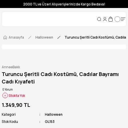
2000 TL ve Üzeri Alışverişlerinizde Kargo Bedava!
Anasayfa
Halloween
Turuncu Şeritli Cadı Kostümü, Cadılar
AnneeBakk
Turuncu Şeritli Cadı Kostümü, Cadılar Bayramı
Cadı Kıyafeti
0 Yorum
Stokta Yok
1.349,90 TL
Kategori
Halloween
Stok Kodu
GL153