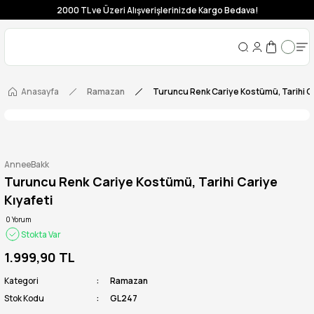
2000 TL ve Üzeri Alışverişlerinizde Kargo Bedava!
Anasayfa
Ramazan
Turuncu Renk Cariye Kostümü, Tarihi Ca
AnneeBakk
Turuncu Renk Cariye Kostümü, Tarihi Cariye
Kıyafeti
0 Yorum
Stokta Var
1.999,90 TL
Kategori
Ramazan
Stok Kodu
GL247