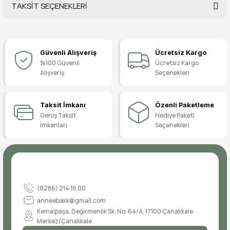
TAKSİT SEÇENEKLERİ
Bu ürüne ilk yorumu siz yapın!
Güvenli Alışveriş
Ücretsiz Kargo
Yorum Yaz
%100 Güvenli
Ücretsiz Kargo
Alışveriş
Seçenekleri
Taksit İmkanı
Özenli Paketleme
Geniş Taksit
Hediye Paketi
İmkanları
Seçenekleri
(0286) 214 16 00
anneebakk@gmail.com
Kemalpaşa, Değirmenlik Sk. No: 64/A, 17100 Çanakkale
Merkez/Çanakkale