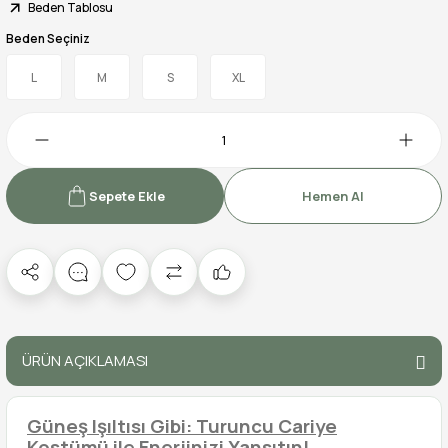
Beden Tablosu
Beden Seçiniz
L
M
S
XL
Sepete Ekle
Hemen Al
ÜRÜN AÇIKLAMASI
Güneş Işıltısı Gibi: Turuncu Cariye
Kostümü ile Enerjinizi Yansıtın!