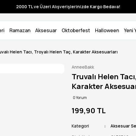
2000 TL ve Üzeri Alışverişlerinizde Kargo Bedava!
ri
Ramazan
Aksesuar
Oktoberfest
Halloween
Yeni Y
uvalı Helen Tacı, Troyalı Helen Taç, Karakter Aksesuarları
AnneeBakk
Truvalı Helen Tacı
Karakter Aksesuar
0 Yorum
199,90 TL
Kategori
Aksesuar Se