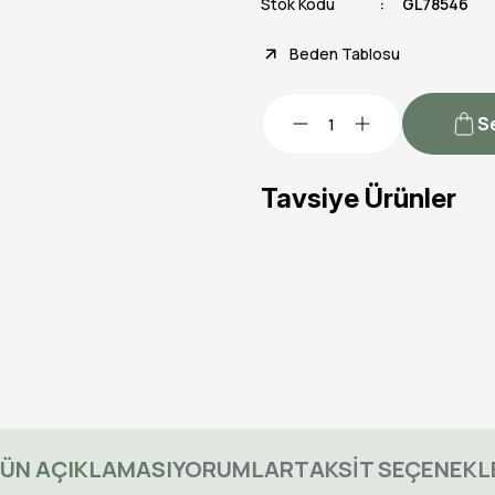
Stok Kodu
GL78546
Beden Tablosu
S
Tavsiye Ürünler
Tükendi
Truvalı Helen Kostümü, Yeti
1.249,90 TL
ÜN AÇIKLAMASI
YORUMLAR
TAKSİT SEÇENEKL