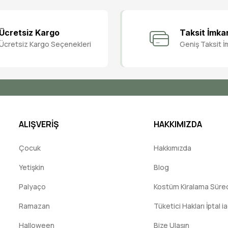
Bu ürüne ilk yorumu siz yapın!
Ücretsiz Kargo
Taksit İmka
Ücretsiz Kargo Seçenekleri
Geniş Taksit İ
Yorum Yaz
ALIŞVERİŞ
HAKKIMIZDA
Çocuk
Hakkımızda
Yetişkin
Blog
Palyaço
Kostüm Kiralama Süreci
Ramazan
Tüketici Hakları İptal i
Halloween
Bize Ulaşın