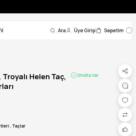
ıl
Ara
Üye Girişi
Sepetim
, Troyalı Helen Taç,
Stokta Var
ları
tleri
,
Taçlar