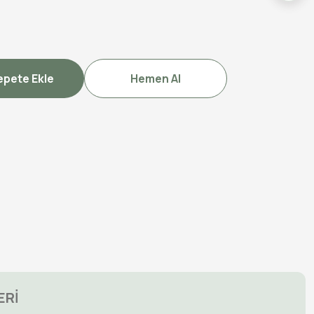
epete Ekle
Hemen Al
şkin Troyalı Helen Kıyafeti, Tarihi Karakter Kostümleri
ERİ