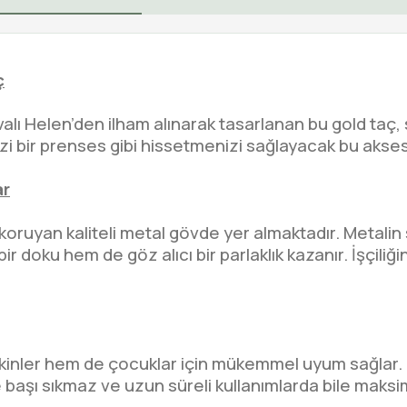
ç
valı Helen’den ilham alınarak tasarlanan bu gold taç, s
zi bir prenses gibi hissetmenizi sağlayacak bu aksesua
ar
yan kaliteli metal gövde yer almaktadır. Metalin sağl
 doku hem de göz alıcı bir parlaklık kazanır. İşçiliği
kinler hem de çocuklar için mükemmel uyum sağlar. E
 başı sıkmaz ve uzun süreli kullanımlarda bile maks