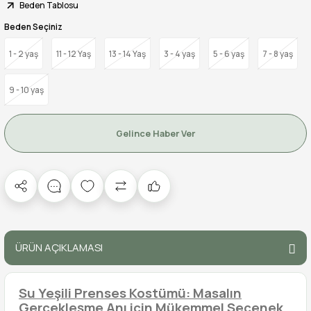
Beden Tablosu
Beden Seçiniz
1 - 2 yaş
11 - 12 Yaş
13 - 14 Yaş
3 - 4 yaş
5 - 6 yaş
7 - 8 yaş
9 - 10 yaş
Gelince Haber Ver
ÜRÜN AÇIKLAMASI
Su Yeşili Prenses Kostümü: Masalın
Gerçekleşme Anı için Mükemmel Seçenek