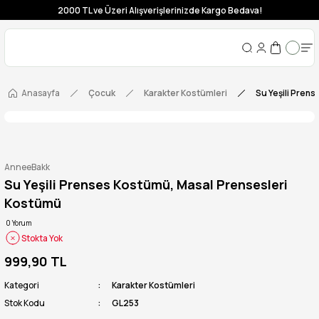
2000 TL ve Üzeri Alışverişlerinizde Kargo Bedava!
Anasayfa
Çocuk
Karakter Kostümleri
Su Yeşili Pren
AnneeBakk
Su Yeşili Prenses Kostümü, Masal Prensesleri
Kostümü
0 Yorum
Stokta Yok
999,90 TL
Kategori
Karakter Kostümleri
Stok Kodu
GL253