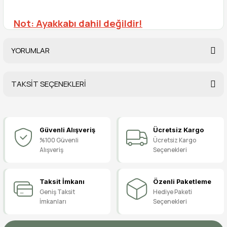
Not: Ayakkabı dahil değildir!
YORUMLAR
TAKSİT SEÇENEKLERİ
Bu ürüne ilk yorumu siz yapın!
Güvenli Alışveriş
Ücretsiz Kargo
Yorum Yaz
%100 Güvenli
Ücretsiz Kargo
Alışveriş
Seçenekleri
Taksit İmkanı
Özenli Paketleme
Geniş Taksit
Hediye Paketi
İmkanları
Seçenekleri