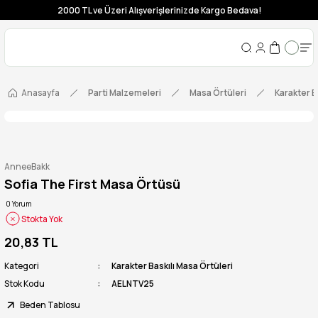
2000 TL ve Üzeri Alışverişlerinizde Kargo Bedava!
Anasayfa
Parti Malzemeleri
Masa Örtüleri
Karakter B
AnneeBakk
Sofia The First Masa Örtüsü
0 Yorum
Stokta Yok
20,83 TL
Kategori
Karakter Baskılı Masa Örtüleri
Stok Kodu
AELNTV25
Beden Tablosu