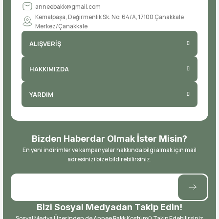
anneebakk@gmail.com
Kemalpaşa, Değirmenlik Sk. No: 64/A, 17100 Çanakkale
Merkez/Çanakkale
ALIŞVERİŞ
HAKKIMIZDA
YARDIM
Bizden Haberdar Olmak İster Misin?
En yeni indirimler ve kampanyalar hakkında bilgi almak için mail
adresinizi bize bildirebilirsiniz.
Bizi Sosyal Medyadan Takip Edin!
Sosyal Medya Üzerinden de Annee Bakk Kostümü Takip Edebilirsiniz