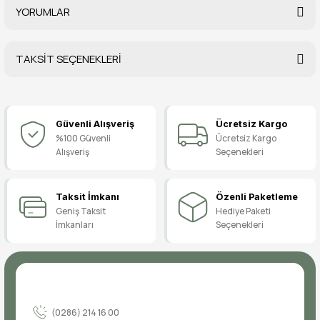
YORUMLAR
TAKSİT SEÇENEKLERİ
Bu ürüne ilk yorumu siz yapın!
Güvenli Alışveriş
Ücretsiz Kargo
Yorum Yaz
%100 Güvenli
Ücretsiz Kargo
Alışveriş
Seçenekleri
Taksit İmkanı
Özenli Paketleme
Geniş Taksit
Hediye Paketi
İmkanları
Seçenekleri
(0286) 214 16 00