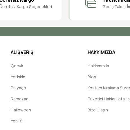
Ücretsiz Kargo
Taksit İmka
Ücretsiz Kargo Seçenekleri
Geniş Taksit İ
Yorum Yaz
ALIŞVERİŞ
HAKKIMIZDA
Çocuk
Hakkımızda
Yetişkin
Blog
Palyaço
Kostüm Kiralama Süreci
Ramazan
Tüketici Hakları İptal i
Halloween
Bize Ulaşın
Yeni Yıl