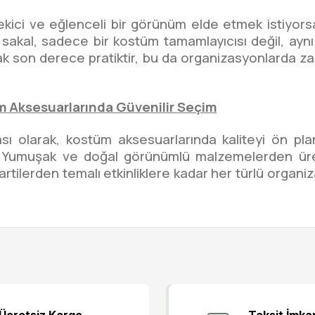
çekici ve eğlenceli bir görünüm elde etmek istiyo
akal, sadece bir kostüm tamamlayıcısı değil, aynı
rmak son derece pratiktir, bu da organizasyonlard
m Aksesuarlarında Güvenilir Seçim
 olarak, kostüm aksesuarlarında kaliteyi ön plan
ir. Yumuşak ve doğal görünümlü malzemelerden üre
 partilerden temalı etkinliklere kadar her türlü orga
Bu ürüne ilk yorumu siz yapın!