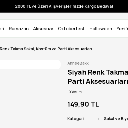
2000 TL ve Üzeri Alışverişlerinizde Kargo Bedava!
ri
Ramazan
Aksesuar
Oktoberfest
Halloween
Yeni Y
 Renk Takma Sakal, Kostüm ve Parti Aksesuarları
AnneeBakk
Siyah Renk Takma
Parti Aksesuarlar
0 Yorum
149,90 TL
Kategori
Sakal ve Bıy