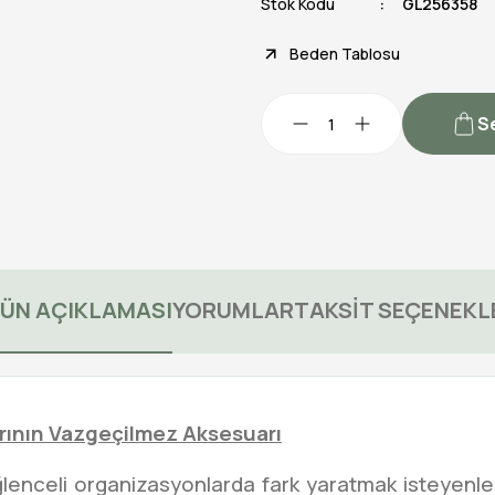
Stok Kodu
GL256358
Beden Tablosu
S
ÜN AÇIKLAMASI
YORUMLAR
TAKSİT SEÇENEKL
rının Vazgeçilmez Aksesuarı
ğlenceli organizasyonlarda fark yaratmak isteyenl