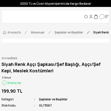
2000 TL ve Üzeri Alışverişlerinizde Kargo Bedava!
Anasayfa
Aksesuar
Şapkalar ve Başlıklar
Siyah Renk A
AnneeBakk
Siyah Renk Aşçı Şapkası/Şef Başlığı, Aşçı/Şef
Kepi, Meslek Kostümleri
0 Yorum
Stokta Var
199,90 TL
Kategori
Şapkalar ve Başlıklar
Stok Kodu
GL73567