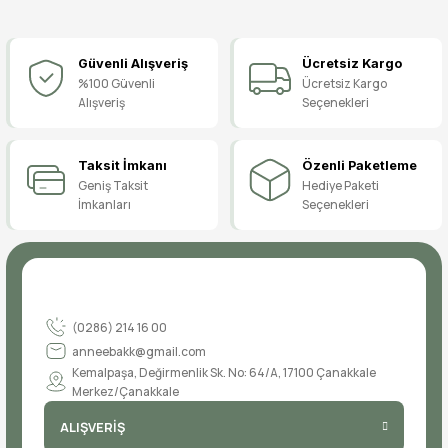
Bu ürüne ilk yorumu siz yapın!
Güvenli Alışveriş
Ücretsiz Kargo
Yorum Yaz
%100 Güvenli
Ücretsiz Kargo
Alışveriş
Seçenekleri
Taksit İmkanı
Özenli Paketleme
Geniş Taksit
Hediye Paketi
İmkanları
Seçenekleri
(0286) 214 16 00
anneebakk@gmail.com
Kemalpaşa, Değirmenlik Sk. No: 64/A, 17100 Çanakkale
Merkez/Çanakkale
ALIŞVERİŞ