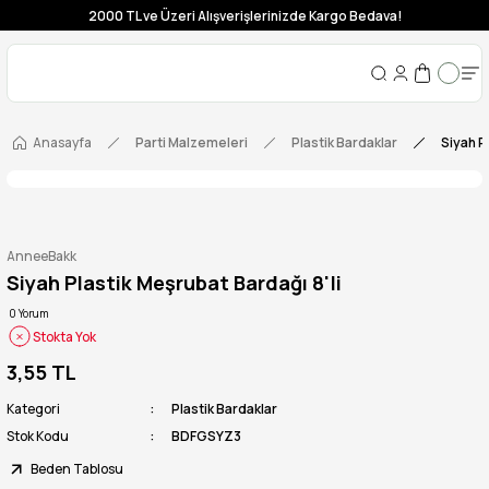
2000 TL ve Üzeri Alışverişlerinizde Kargo Bedava!
Anasayfa
Parti Malzemeleri
Plastik Bardaklar
Siyah P
AnneeBakk
Siyah Plastik Meşrubat Bardağı 8'li
0 Yorum
Stokta Yok
3,55 TL
Kategori
Plastik Bardaklar
Stok Kodu
BDFGSYZ3
Beden Tablosu