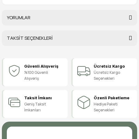
YORUMLAR
TAKSİT SEÇENEKLERİ
Bu ürüne ilk yorumu siz yapın!
Güvenli Alışveriş
Ücretsiz Kargo
Yorum Yaz
%100 Güvenli
Ücretsiz Kargo
Alışveriş
Seçenekleri
Taksit İmkanı
Özenli Paketleme
Geniş Taksit
Hediye Paketi
İmkanları
Seçenekleri