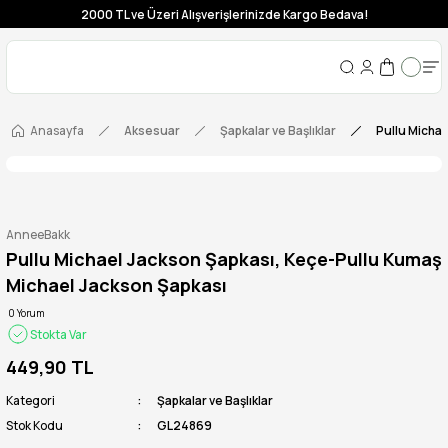
2000 TL ve Üzeri Alışverişlerinizde Kargo Bedava!
Anasayfa
Aksesuar
Şapkalar ve Başlıklar
Pullu Micha
AnneeBakk
Pullu Michael Jackson Şapkası, Keçe-Pullu Kumaş
Michael Jackson Şapkası
0 Yorum
Stokta Var
449,90 TL
Kategori
Şapkalar ve Başlıklar
Stok Kodu
GL24869