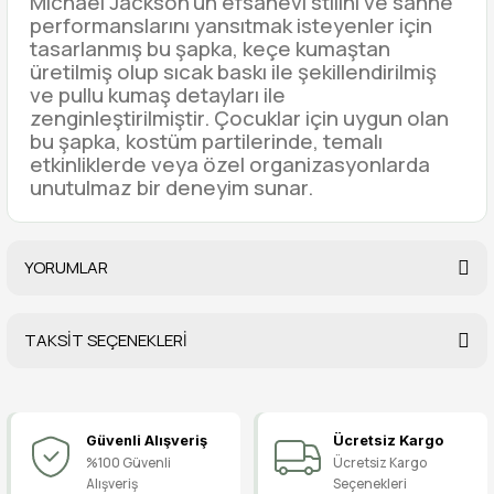
Michael Jackson'un efsanevi stilini ve sahne
performanslarını yansıtmak isteyenler için
tasarlanmış bu şapka, keçe kumaştan
üretilmiş olup sıcak baskı ile şekillendirilmiş
ve pullu kumaş detayları ile
zenginleştirilmiştir. Çocuklar için uygun olan
bu şapka, kostüm partilerinde, temalı
etkinliklerde veya özel organizasyonlarda
unutulmaz bir deneyim sunar.
YORUMLAR
TAKSİT SEÇENEKLERİ
Bu ürüne ilk yorumu siz yapın!
Güvenli Alışveriş
Ücretsiz Kargo
Yorum Yaz
%100 Güvenli
Ücretsiz Kargo
Alışveriş
Seçenekleri