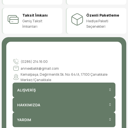
Taksit İmkanı
Özenli Paketleme
Geniş Taksit
Hediye Paketi
İmkanları
Seçenekleri
(0286) 214 16 00
anneebakk@gmail.com
Kemalpaşa, Değirmenlik Sk. No: 64/A, 17100 Çanakkale
Merkez/Çanakkale
ALIŞVERİŞ
HAKKIMIZDA
YARDIM