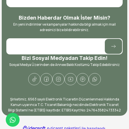
Bizden Haberdar Olmak İster Misin?
En yeni indirimler ve kampanyalar hakkında bilgi almak için mail
adresinizi bize bildirebilirsiniz.
Bizi Sosyal Medyadan Takip Edin!
Sosyal Medya Üzerinden de Annee Bakk Kostümü Takip Edebilirsiniz
​Şirketimiz, 6563 sayılı Elektronik Ticaretin Düzenlenmesi Hakkında
Kanun uyarınca T.C. Ticaret Bakanlığı nezdinde Elektronik Ticaret
Bilgi Sistemi’ne (ETBİS) kayıtlıdır. ETBİS Kayıt No: ​2476435824733342
ideasoft
ile
e-