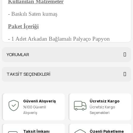
Kullanılan Malzemeler
- Baskılı Saten kumaş
Paket İçeriği
- 1 Adet Arkadan Bağlamalı Palyaço Papyon
YORUMLAR
TAKSİT SEÇENEKLERİ
Bu ürüne ilk yorumu siz yapın!
Güvenli Alışveriş
Ücretsiz Kargo
Yorum Yaz
%100 Güvenli
Ücretsiz Kargo
Alışveriş
Seçenekleri
Taksit İmkanı
Özenli Paketleme