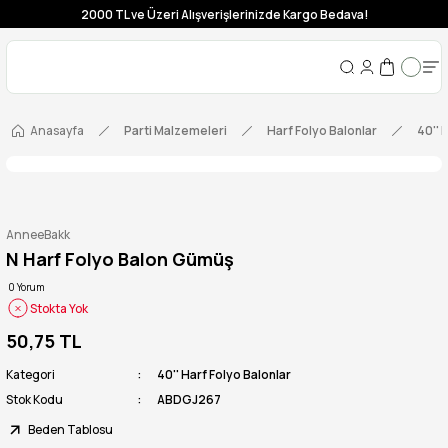
2000 TL ve Üzeri Alışverişlerinizde Kargo Bedava!
Anasayfa
Parti Malzemeleri
Harf Folyo Balonlar
40'' 
AnneeBakk
N Harf Folyo Balon Gümüş
0 Yorum
Stokta Yok
50,75 TL
Kategori
40'' Harf Folyo Balonlar
Stok Kodu
ABDGJ267
Beden Tablosu