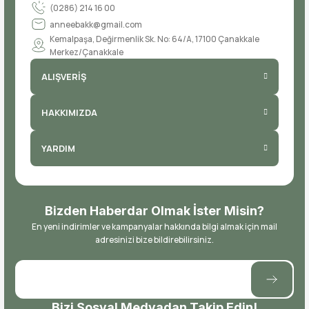
(0286) 214 16 00
anneebakk@gmail.com
Kemalpaşa, Değirmenlik Sk. No: 64/A, 17100 Çanakkale
Merkez/Çanakkale
ALIŞVERİŞ
HAKKIMIZDA
YARDIM
Bizden Haberdar Olmak İster Misin?
En yeni indirimler ve kampanyalar hakkında bilgi almak için mail
adresinizi bize bildirebilirsiniz.
Bizi Sosyal Medyadan Takip Edin!