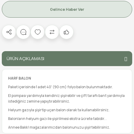
Gelince Haber Ver
ÜRÜN AÇIKLAMASI
HARF BALON
Paket içerisinde 1 adet 40' (90 cm) folyo balon bulunmaktadır.
El pompası yardımıyla kendiniz şişirebilir ve çift taraflı bant yardımıyla
istediğiniz zemine yapıştırabilirsiniz.
Helyum gazıyla şişirtip uçan balon olarak ta kullanabilirsiniz.
Balonların helyum gazı ile şişirilmesi ekstra ücrete tabidir. .
Annee Bakk! mağazalarımızdan balonunuzu şişirtebilirsiniz.