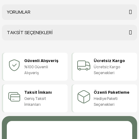
YORUMLAR
TAKSİT SEÇENEKLERİ
Bu ürüne ilk yorumu siz yapın!
Güvenli Alışveriş
Ücretsiz Kargo
Yorum Yaz
%100 Güvenli
Ücretsiz Kargo
Alışveriş
Seçenekleri
Taksit İmkanı
Özenli Paketleme
Geniş Taksit
Hediye Paketi
İmkanları
Seçenekleri