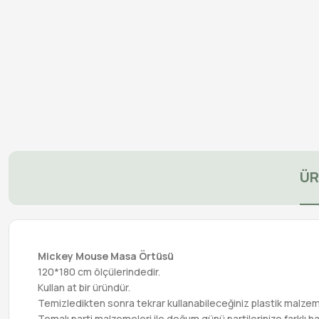
ÜR
Mickey Mouse Masa Örtüsü
120*180 cm ölçülerindedir.
Kullan at bir üründür.
Temizledikten sonra tekrar kullanabileceğiniz plastik malzem
Temalı parti malzemeleri ile doğum günü partilerinize farklı ha