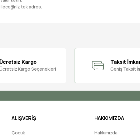
ileceğiniz tek adres.
Bu ürüne ilk yorumu siz yapın!
Ücretsiz Kargo
Taksit İmka
Ücretsiz Kargo Seçenekleri
Geniş Taksit İ
Yorum Yaz
ALIŞVERİŞ
HAKKIMIZDA
Çocuk
Hakkımızda