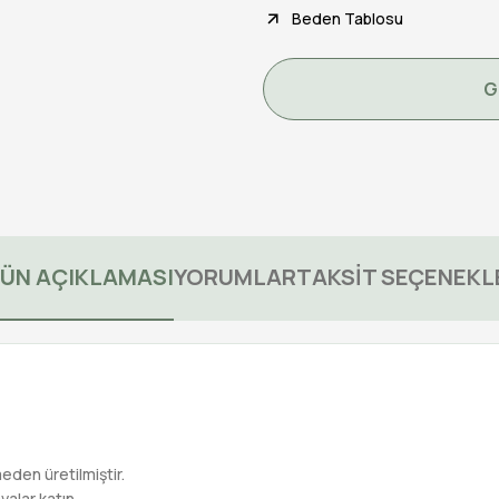
Beden Tablosu
G
ÜN AÇIKLAMASI
YORUMLAR
TAKSİT SEÇENEKL
eden üretilmiştir.
valar katın.