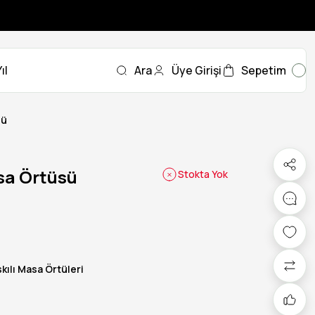
ıl
Ara
Üye Girişi
Sepetim
sü
sa Örtüsü
Stokta Yok
kılı Masa Örtüleri