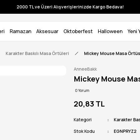
2000 TL ve Üzeri Alışverişlerinizde Kargo Bedava!
ri
Ramazan
Aksesuar
Oktoberfest
Halloween
Yeni Y
Karakter Baskılı Masa Örtüleri
Mickey Mouse Masa Örtü
AnneeBakk
Mickey Mouse Ma
0 Yorum
20,83 TL
Kategori
Karakter Bas
Stok Kodu
EGNPRYZ2