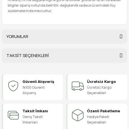
bilgiler sipariş notunda belirtilir. değişkenlik sadece üzerindeki tüy
süslemelerinde mevcuttur.
YORUMLAR
TAKSİT SEÇENEKLERİ
Bu ürüne ilk yorumu siz yapın!
Güvenli Alışveriş
Ücretsiz Kargo
Yorum Yaz
%100 Güvenli
Ücretsiz Kargo
Alışveriş
Seçenekleri
Taksit İmkanı
Özenli Paketleme
Geniş Taksit
Hediye Paketi
İmkanları
Seçenekleri