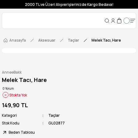
2000 TL ve Üzeri Alışverişlerinizde Kargo Bedava!
Anasayfa
Aksesuar
Taçlar
Melek Tacı, Hare
AnneeBakk
Melek Tacı, Hare
0 Yorum
Stokta Yok
149,90 TL
Kategori
Taçlar
Stok Kodu
GL02877
Beden Tablosu