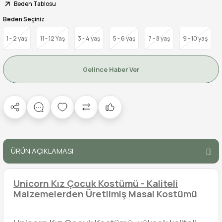
Beden Tablosu
Beden Seçiniz
1 - 2 yaş
11 - 12 Yaş
3 - 4 yaş
5 - 6 yaş
7 - 8 yaş
9 - 10 yaş
Gelince Haber Ver
ÜRÜN AÇIKLAMASI
Unicorn Kız Çocuk Kostümü - Kaliteli
Malzemelerden Üretilmiş Masal Kostümü