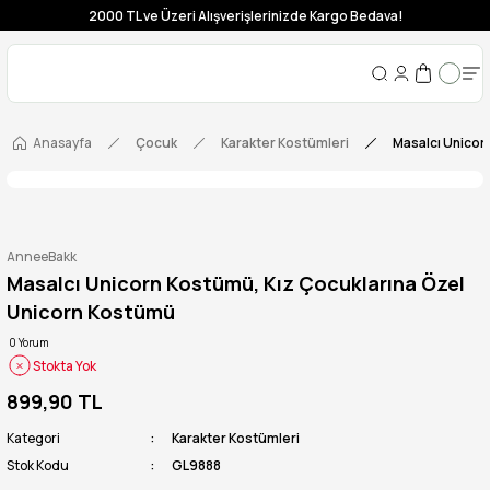
2000 TL ve Üzeri Alışverişlerinizde Kargo Bedava!
Anasayfa
Çocuk
Karakter Kostümleri
Masalcı Unicor
AnneeBakk
Masalcı Unicorn Kostümü, Kız Çocuklarına Özel
Unicorn Kostümü
0 Yorum
Stokta Yok
899,90 TL
Kategori
Karakter Kostümleri
Stok Kodu
GL9888