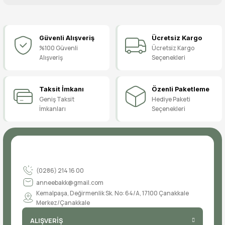
Bu ürüne ilk yorumu siz yapın!
Güvenli Alışveriş
Ücretsiz Kargo
Yorum Yaz
%100 Güvenli
Ücretsiz Kargo
Alışveriş
Seçenekleri
Taksit İmkanı
Özenli Paketleme
Geniş Taksit
Hediye Paketi
İmkanları
Seçenekleri
(0286) 214 16 00
anneebakk@gmail.com
Kemalpaşa, Değirmenlik Sk. No: 64/A, 17100 Çanakkale
Merkez/Çanakkale
ALIŞVERİŞ