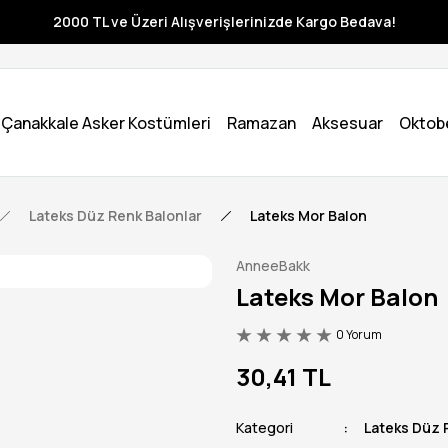
2000 TL ve Üzeri Alışverişlerinizde Kargo Bedava!
Çanakkale Asker Kostümleri
Ramazan
Aksesuar
Oktob
Lateks Düz Renk Balonlar
Lateks Mor Balon
AnneeBakk
Lateks Mor Balon
0 Yorum
30,41 TL
Kategori
Lateks Düz 