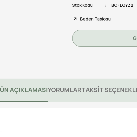
Stok Kodu
BCFLQYZ2
Beden Tablosu
G
ÜN AÇIKLAMASI
YORUMLAR
TAKSİT SEÇENEKL
.