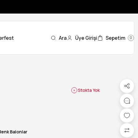
erfest
Ara
Üye Girişi
Sepetim
0
Stokta Yok
Renk Balonlar