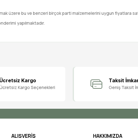
ak üzere bu ve benzeri birçok parti malzemelerini uygun fiyatlara satı
önderimi yapılmaktadır.
Bu ürüne ilk yorumu siz yapın!
Ücretsiz Kargo
Taksit İmka
Ücretsiz Kargo Seçenekleri
Geniş Taksit İ
Yorum Yaz
ALIŞVERİŞ
HAKKIMIZDA