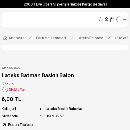
2000 TL ve Üzeri Alışverişlerinizde Kargo Bedava!
Anasayfa
Parti Malzemeleri
Lateks Balonlar
Lateks Ba
AnneeBakk
Lateks Batman Baskılı Balon
0 Yorum
Stokta Yok
6,00 TL
Kategori
Lateks Baskılı Balonlar
Stok Kodu
BKLMU267
Beden Tablosu