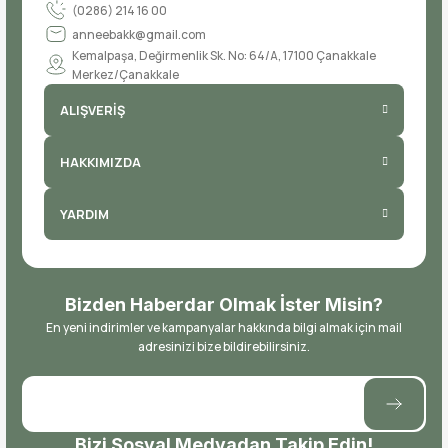
(0286) 214 16 00
anneebakk@gmail.com
Kemalpaşa, Değirmenlik Sk. No: 64/A, 17100 Çanakkale
Merkez/Çanakkale
ALIŞVERİŞ
HAKKIMIZDA
YARDIM
Bizden Haberdar Olmak İster Misin?
En yeni indirimler ve kampanyalar hakkında bilgi almak için mail
adresinizi bize bildirebilirsiniz.
Bizi Sosyal Medyadan Takip Edin!