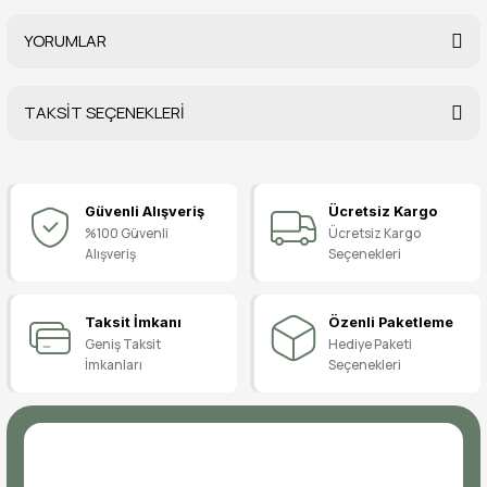
YORUMLAR
TAKSİT SEÇENEKLERİ
Bu ürüne ilk yorumu siz yapın!
Güvenli Alışveriş
Ücretsiz Kargo
Yorum Yaz
%100 Güvenli
Ücretsiz Kargo
Alışveriş
Seçenekleri
Taksit İmkanı
Özenli Paketleme
Geniş Taksit
Hediye Paketi
İmkanları
Seçenekleri