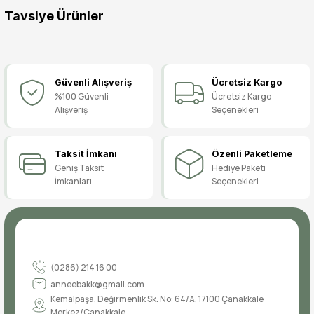
Tavsiye Ürünler
Yorum Yaz
Kovboy Kız Çocuk Kostümü, Kovboy Temalı Kız Çocuk Kıyafeti
Güvenli Alışveriş
Ücretsiz Kargo
2.099,90 TL
%100 Güvenli
Ücretsiz Kargo
Alışveriş
Seçenekleri
Kovboy Erkek Çocuk Kostümü, Kovboy Temalı Erkek Çocuk Kıyafeti
Taksit İmkanı
Özenli Paketleme
Geniş Taksit
Hediye Paketi
2.299,90 TL
İmkanları
Seçenekleri
Kovboy Çocuk Aksesuar Seti, Kovboy Kostümü Aksesuar Seti
999,90 TL
(0286) 214 16 00
anneebakk@gmail.com
Kemalpaşa, Değirmenlik Sk. No: 64/A, 17100 Çanakkale
Merkez/Çanakkale