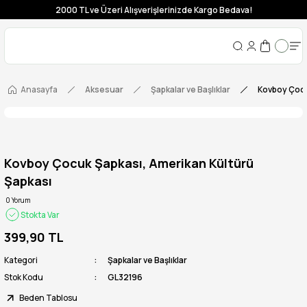
2000 TL ve Üzeri Alışverişlerinizde Kargo Bedava!
Anasayfa
Aksesuar
Şapkalar ve Başlıklar
Kovboy Çocu
Kovboy Çocuk Şapkası, Amerikan Kültürü
Şapkası
0 Yorum
Stokta Var
399,90 TL
Kategori
Şapkalar ve Başlıklar
Stok Kodu
GL32196
Beden Tablosu