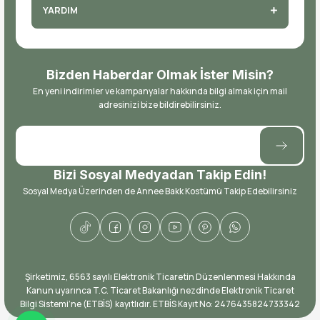
YARDIM
Bizden Haberdar Olmak İster Misin?
En yeni indirimler ve kampanyalar hakkında bilgi almak için mail
adresinizi bize bildirebilirsiniz.
Bizi Sosyal Medyadan Takip Edin!
Sosyal Medya Üzerinden de Annee Bakk Kostümü Takip Edebilirsiniz
​Şirketimiz, 6563 sayılı Elektronik Ticaretin Düzenlenmesi Hakkında
Kanun uyarınca T.C. Ticaret Bakanlığı nezdinde Elektronik Ticaret
Bilgi Sistemi’ne (ETBİS) kayıtlıdır. ETBİS Kayıt No: ​2476435824733342