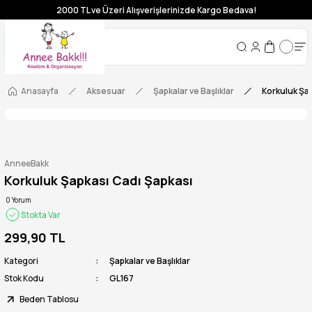
2000 TL ve Üzeri Alışverişlerinizde Kargo Bedava!
Anasayfa
Aksesuar
Şapkalar ve Başlıklar
Korkuluk Şap
AnneeBakk
Korkuluk Şapkası Cadı Şapkası
0 Yorum
Stokta Var
299,90 TL
Kategori
Şapkalar ve Başlıklar
Stok Kodu
GL167
Beden Tablosu