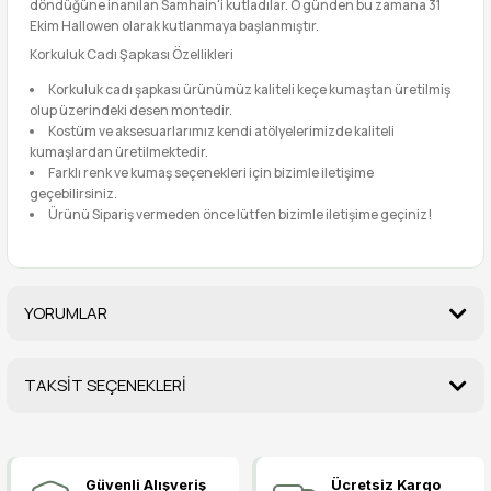
döndüğüne inanılan Samhain'i kutladılar. O günden bu zamana 31
Ekim Hallowen olarak kutlanmaya başlanmıştır.
Korkuluk Cadı Şapkası Özellikleri
Korkuluk cadı şapkası ürünümüz kaliteli keçe kumaştan üretilmiş
olup üzerindeki desen montedir.
Kostüm ve aksesuarlarımız kendi atölyelerimizde kaliteli
kumaşlardan üretilmektedir.
Farklı renk ve kumaş seçenekleri için bizimle iletişime
geçebilirsiniz.
Ürünü Sipariş vermeden önce lütfen bizimle iletişime geçiniz!
YORUMLAR
TAKSİT SEÇENEKLERİ
Bu ürüne ilk yorumu siz yapın!
Güvenli Alışveriş
Ücretsiz Kargo
Yorum Yaz