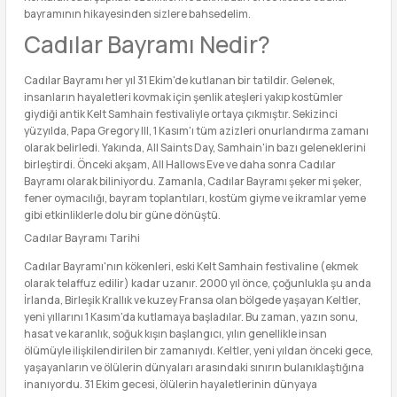
bayramının hikayesinden sizlere bahsedelim.
Cadılar Bayramı Nedir?
Cadılar Bayramı her yıl 31 Ekim'de kutlanan bir tatildir. Gelenek,
insanların hayaletleri kovmak için şenlik ateşleri yakıp kostümler
giydiği antik Kelt Samhain festivaliyle ortaya çıkmıştır. Sekizinci
yüzyılda, Papa Gregory III, 1 Kasım'ı tüm azizleri onurlandırma zamanı
olarak belirledi. Yakında, All Saints Day, Samhain'in bazı geleneklerini
birleştirdi. Önceki akşam, All Hallows Eve ve daha sonra Cadılar
Bayramı olarak biliniyordu. Zamanla, Cadılar Bayramı şeker mi şeker,
fener oymacılığı, bayram toplantıları, kostüm giyme ve ikramlar yeme
gibi etkinliklerle dolu bir güne dönüştü.
Cadılar Bayramı Tarihi
Cadılar Bayramı'nın kökenleri, eski Kelt Samhain festivaline (ekmek
olarak telaffuz edilir) kadar uzanır. 2000 yıl önce, çoğunlukla şu anda
İrlanda, Birleşik Krallık ve kuzey Fransa olan bölgede yaşayan Keltler,
yeni yıllarını 1 Kasım'da kutlamaya başladılar. Bu zaman, yazın sonu,
hasat ve karanlık, soğuk kışın başlangıcı, yılın genellikle insan
ölümüyle ilişkilendirilen bir zamanıydı. Keltler, yeni yıldan önceki gece,
yaşayanların ve ölülerin dünyaları arasındaki sınırın bulanıklaştığına
inanıyordu. 31 Ekim gecesi, ölülerin hayaletlerinin dünyaya