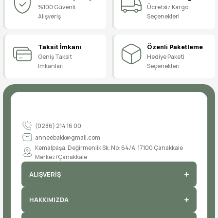
%100 Güvenli
Ücretsiz Kargo
Alışveriş
Seçenekleri
Taksit İmkanı
Özenli Paketleme
Geniş Taksit
Hediye Paketi
İmkanları
Seçenekleri
(0286) 214 16 00
anneebakk@gmail.com
Kemalpaşa, Değirmenlik Sk. No: 64/A, 17100 Çanakkale
Merkez/Çanakkale
ALIŞVERİŞ
HAKKIMIZDA