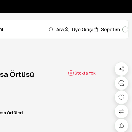
ıl
Ara
Üye Girişi
Sepetim
asa Örtüsü
Stokta Yok
sa Örtüleri