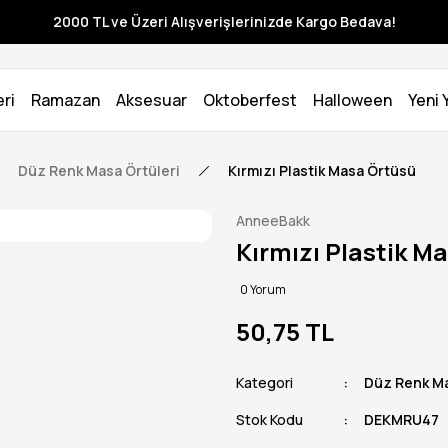
2000 TL ve Üzeri Alışverişlerinizde Kargo Bedava!
ri
Ramazan
Aksesuar
Oktoberfest
Halloween
Yeni Y
Düz Renk Masa Örtüleri
Kırmızı Plastik Masa Örtüsü
AnneeBakk
Kırmızı Plastik M
0 Yorum
50,75 TL
Kategori
Düz Renk Ma
Stok Kodu
DEKMRU47