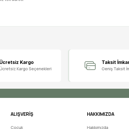
Bu ürüne ilk yorumu siz yapın!
Ücretsiz Kargo
Taksit İmka
Ücretsiz Kargo Seçenekleri
Geniş Taksit İ
Yorum Yaz
ALIŞVERİŞ
HAKKIMIZDA
Çocuk
Hakkımızda