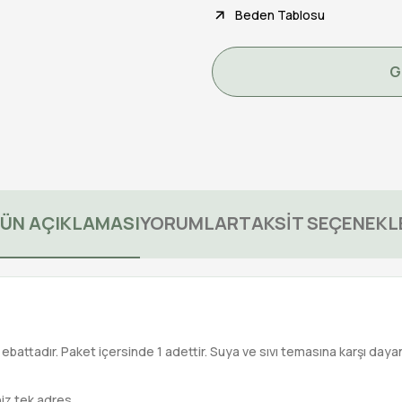
Beden Tablosu
G
ÜN AÇIKLAMASI
YORUMLAR
TAKSİT SEÇENEKL
ebattadır. Paket içersinde 1 adettir. Suya ve sıvı temasına karşı dayanı
niz tek adres.