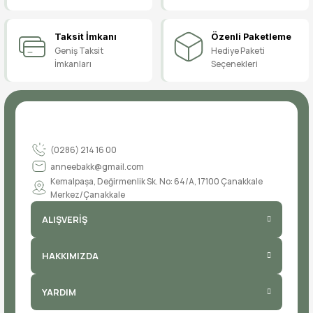
Taksit İmkanı
Özenli Paketleme
Geniş Taksit
Hediye Paketi
İmkanları
Seçenekleri
(0286) 214 16 00
anneebakk@gmail.com
Kemalpaşa, Değirmenlik Sk. No: 64/A, 17100 Çanakkale
Merkez/Çanakkale
ALIŞVERİŞ
HAKKIMIZDA
YARDIM