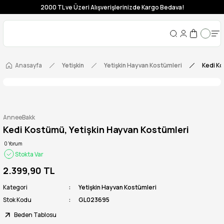
2000 TL ve Üzeri Alışverişlerinizde Kargo Bedava!
Anasayfa
Yetişkin
Yetişkin Hayvan Kostümleri
Kedi Ko
AnneeBakk
Kedi Kostümü, Yetişkin Hayvan Kostümleri
0 Yorum
Stokta Var
2.399,90 TL
Kategori
Yetişkin Hayvan Kostümleri
Stok Kodu
GL023695
Beden Tablosu