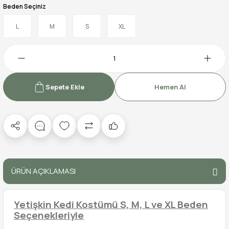
Beden Seçiniz
L
M
S
XL
Sepete Ekle
Hemen Al
ÜRÜN AÇIKLAMASI
Yetişkin Kedi Kostümü S, M, L ve XL Beden
Seçenekleriyle