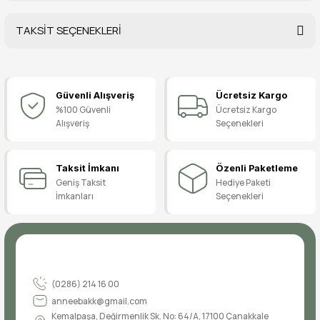
TAKSİT SEÇENEKLERİ
Bu ürüne ilk yorumu siz yapın!
Güvenli Alışveriş
Ücretsiz Kargo
Yorum Yaz
%100 Güvenli
Ücretsiz Kargo
Alışveriş
Seçenekleri
Taksit İmkanı
Özenli Paketleme
Geniş Taksit
Hediye Paketi
İmkanları
Seçenekleri
(0286) 214 16 00
anneebakk@gmail.com
Kemalpaşa, Değirmenlik Sk. No: 64/A, 17100 Çanakkale