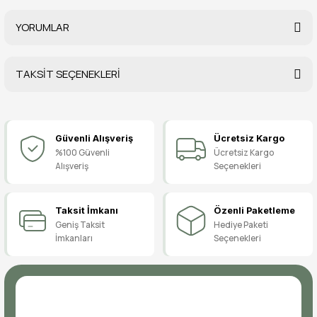
YORUMLAR
TAKSİT SEÇENEKLERİ
Bu ürüne ilk yorumu siz yapın!
Güvenli Alışveriş
Ücretsiz Kargo
Yorum Yaz
%100 Güvenli
Ücretsiz Kargo
Alışveriş
Seçenekleri
Taksit İmkanı
Özenli Paketleme
Geniş Taksit
Hediye Paketi
İmkanları
Seçenekleri