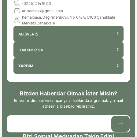
(0286) 214 16 00
anneebakk@gmail.com
Kemalpaşa, Değirmenlik Sk. No: 64/A, 17100 Çanakkale
Merkez/Çanakkale
ALIŞVERİŞ
HAKKIMIZDA
YARDIM
Bizden Haberdar Olmak İster Misin?
En yeni indirimler ve kampanyalar hakkında bilgi almak için mail
adresinizi bize bildirebilirsiniz.
Bizi Sosyal Medyadan Takip Edin!