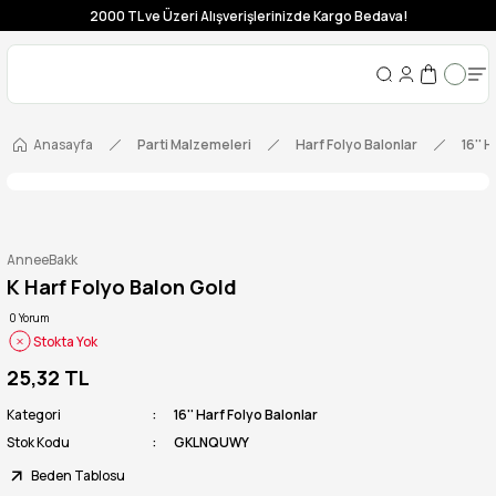
2000 TL ve Üzeri Alışverişlerinizde Kargo Bedava!
Anasayfa
Parti Malzemeleri
Harf Folyo Balonlar
16'' 
AnneeBakk
K Harf Folyo Balon Gold
0 Yorum
Stokta Yok
25,32 TL
Kategori
16'' Harf Folyo Balonlar
Stok Kodu
GKLNQUWY
Beden Tablosu