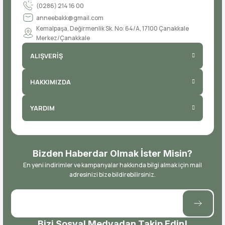
(0286) 214 16 00
anneebakk@gmail.com
Kemalpaşa, Değirmenlik Sk. No: 64/A, 17100 Çanakkale
Merkez/Çanakkale
ALIŞVERİŞ
HAKKIMIZDA
YARDIM
Bizden Haberdar Olmak İster Misin?
En yeni indirimler ve kampanyalar hakkında bilgi almak için mail
adresinizi bize bildirebilirsiniz.
Bizi Sosyal Medyadan Takip Edin!