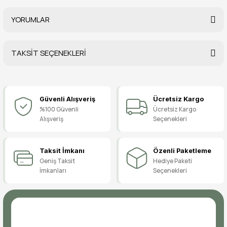
YORUMLAR
TAKSİT SEÇENEKLERİ
Bu ürüne ilk yorumu siz yapın!
Güvenli Alışveriş
Ücretsiz Kargo
Yorum Yaz
%100 Güvenli
Ücretsiz Kargo
Alışveriş
Seçenekleri
Taksit İmkanı
Özenli Paketleme
Geniş Taksit
Hediye Paketi
İmkanları
Seçenekleri