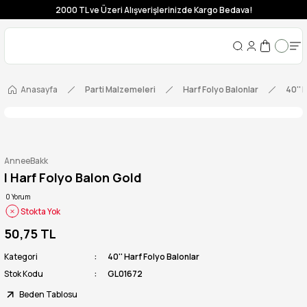
2000 TL ve Üzeri Alışverişlerinizde Kargo Bedava!
Anasayfa
Parti Malzemeleri
Harf Folyo Balonlar
40'' 
AnneeBakk
I Harf Folyo Balon Gold
0 Yorum
Stokta Yok
50,75 TL
Kategori
40'' Harf Folyo Balonlar
Stok Kodu
GL01672
Beden Tablosu