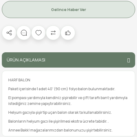
Gelince Haber Ver
ÜRÜN AÇIKLAMASI
HARF BALON
Paket içerisinde 1 adet 40' (90 cm) folyo balon bulunmaktadır.
El pompası yardımıyla kendiniz şişirebilir ve çift taraflı bant yardımıyla
istediğiniz zemine yapıştırabilirsiniz.
Helyum gazıyla şişirtip uçan balon olarak ta kullanabilirsiniz.
Balonların helyum gazı ile şişirilmesi ekstra ücrete tabidir. .
Annee Bakk! mağazalarımızdan balonunuzu şişirtebilirsiniz.