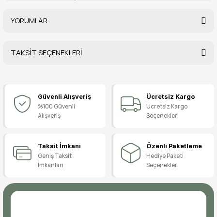
YORUMLAR
TAKSİT SEÇENEKLERİ
Bu ürüne ilk yorumu siz yapın!
Güvenli Alışveriş
Ücretsiz Kargo
Yorum Yaz
%100 Güvenli
Ücretsiz Kargo
Alışveriş
Seçenekleri
Taksit İmkanı
Özenli Paketleme
Geniş Taksit
Hediye Paketi
İmkanları
Seçenekleri