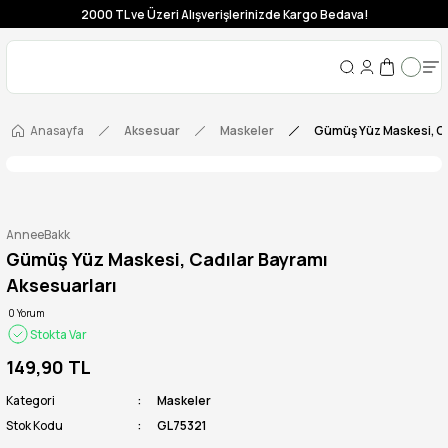
2000 TL ve Üzeri Alışverişlerinizde Kargo Bedava!
Anasayfa
Aksesuar
Maskeler
Gümüş Yüz Maskesi, Ca
AnneeBakk
Gümüş Yüz Maskesi, Cadılar Bayramı
Aksesuarları
0 Yorum
Stokta Var
149,90 TL
Kategori
Maskeler
Stok Kodu
GL75321