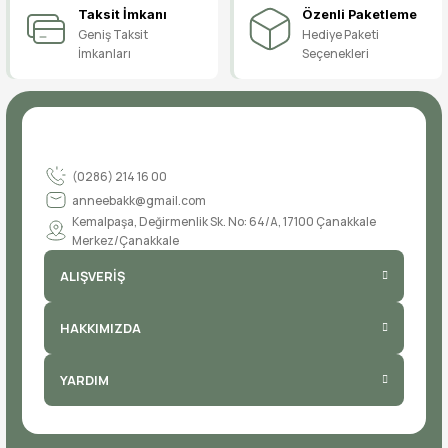
Taksit İmkanı
Özenli Paketleme
Geniş Taksit
Hediye Paketi
İmkanları
Seçenekleri
(0286) 214 16 00
anneebakk@gmail.com
Kemalpaşa, Değirmenlik Sk. No: 64/A, 17100 Çanakkale
Merkez/Çanakkale
ALIŞVERİŞ
HAKKIMIZDA
YARDIM