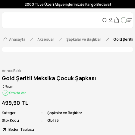
2000 TL ve Üzeri Alışverişlerinizde Kargo Bedava!
Anasayfa
Aksesuar
Şapkalar ve Başlıklar
Gold Şeritli
AnneeBakk
Gold Şeritli Meksika Çocuk Şapkası
0 Yorum
Stokta Var
499,90 TL
Kategori
Şapkalar ve Başlıklar
Stok Kodu
GL475
Beden Tablosu