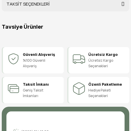
TAKSİT SEÇENEKLERİ
Bu ürüne ilk yorumu siz yapın!
Tavsiye Ürünler
Yorum Yaz
Meksika Kostümü Kız Kıyafeti, Fırfırlı Model Meksika Kız Çocuk Kostüm
Güvenli Alışveriş
Ücretsiz Kargo
1.999,90 TL
%100 Güvenli
Ücretsiz Kargo
Alışveriş
Seçenekleri
Meksika Temalı Çocuk Kostümü, Meksikalı Erkek Çocuk Kıyafeti
Taksit İmkanı
Özenli Paketleme
Geniş Taksit
Hediye Paketi
1.749,90 TL
İmkanları
Seçenekleri