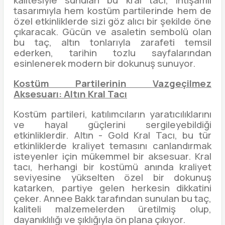
kalitesiyle sunulan bu kral tacı, ihtişamlı
tasarımıyla hem kostüm partilerinde hem de
özel etkinliklerde sizi göz alıcı bir şekilde öne
çıkaracak. Gücün ve asaletin sembolü olan
bu taç, altın tonlarıyla zarafeti temsil
ederken, tarihin tozlu sayfalarından
esinlenerek modern bir dokunuş sunuyor.
Kostüm Partilerinin Vazgeçilmez
Aksesuarı: Altın Kral Tacı
Kostüm partileri, katılımcıların yaratıcılıklarını
ve hayal güçlerini sergileyebildiği
etkinliklerdir. Altın - Gold Kral Tacı, bu tür
etkinliklerde kraliyet temasını canlandırmak
isteyenler için mükemmel bir aksesuar. Kral
tacı, herhangi bir kostümü anında kraliyet
seviyesine yükselten özel bir dokunuş
katarken, partiye gelen herkesin dikkatini
çeker. Annee Bakk tarafından sunulan bu taç,
kaliteli malzemelerden üretilmiş olup,
dayanıklılığı ve şıklığıyla ön plana çıkıyor.