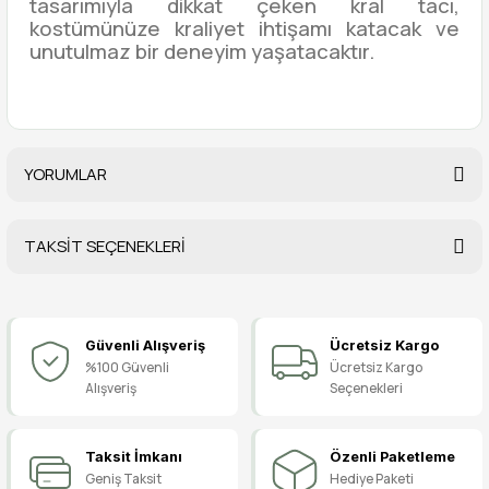
tasarımıyla dikkat çeken kral tacı,
kostümünüze kraliyet ihtişamı katacak ve
unutulmaz bir deneyim yaşatacaktır.
YORUMLAR
TAKSİT SEÇENEKLERİ
Bu ürüne ilk yorumu siz yapın!
Güvenli Alışveriş
Ücretsiz Kargo
Yorum Yaz
%100 Güvenli
Ücretsiz Kargo
Alışveriş
Seçenekleri
Taksit İmkanı
Özenli Paketleme
Geniş Taksit
Hediye Paketi