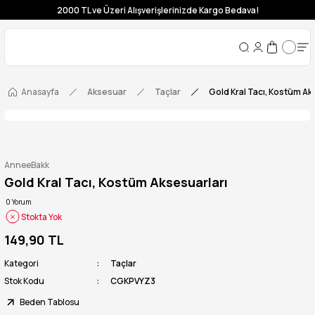
2000 TL ve Üzeri Alışverişlerinizde Kargo Bedava!
Anasayfa
Aksesuar
Taçlar
Gold Kral Tacı, Kostüm Ak
AnneeBakk
Gold Kral Tacı, Kostüm Aksesuarları
0 Yorum
Stokta Yok
149,90 TL
Kategori
Taçlar
Stok Kodu
CGKPVYZ3
Beden Tablosu