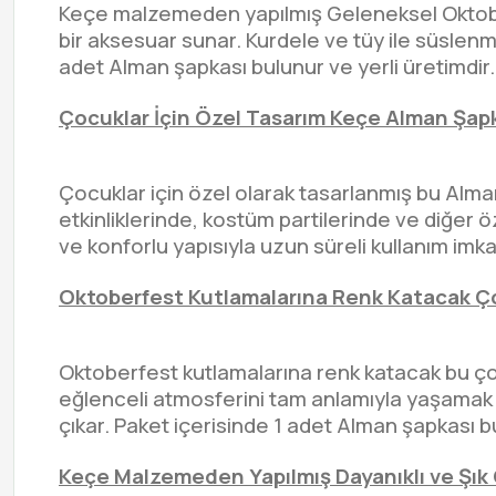
Keçe malzemeden yapılmış Geleneksel Oktober
bir aksesuar sunar. Kurdele ve tüy ile süslenm
adet Alman şapkası bulunur ve yerli üretimdir.
Çocuklar İçin Özel Tasarım Keçe Alman Şap
Çocuklar için özel olarak tasarlanmış bu Al
etkinliklerinde, kostüm partilerinde ve diğer 
ve konforlu yapısıyla uzun süreli kullanım im
Oktoberfest Kutlamalarına Renk Katacak Ç
Oktoberfest kutlamalarına renk katacak bu çoc
eğlenceli atmosferini tam anlamıyla yaşamak i
çıkar. Paket içerisinde 1 adet Alman şapkası bul
Keçe Malzemeden Yapılmış Dayanıklı ve Şık