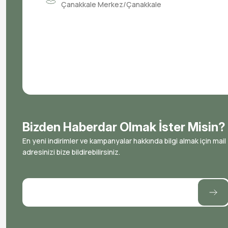
Çanakkale Merkez/Çanakkale
Bizden Haberdar Olmak İster Misin?
En yeni indirimler ve kampanyalar hakkında bilgi almak için mail
adresinizi bize bildirebilirsiniz.