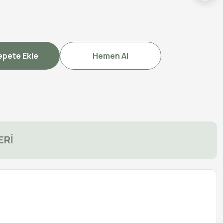
epete Ekle
Hemen Al
ERİ