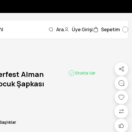
ıl
Ara
Üye Girişi
Sepetim
erfest Alman
Stokta Var
ocuk Şapkası
Başlıklar