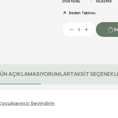
Stok Kodu
GL02353
Beden Tablosu
S
ÜN AÇIKLAMASI
YORUMLAR
TAKSİT SEÇENEKL
ocuklarınızı Sevindirin