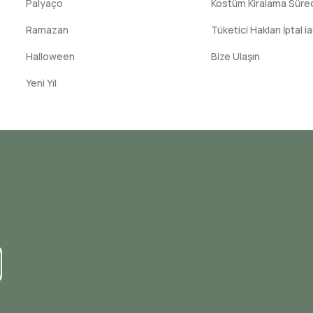
Palyaço
Kostüm Kiralama Süreci
Ramazan
Tüketici Hakları İptal i
Halloween
Bize Ulaşın
Yeni Yıl