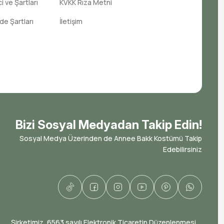
 ve Şartları
KVKK Rıza Metni
ade Şartları
İletişim
Bizi Sosyal Medyadan Takip Edin!
Sosyal Medya Üzerinden de Annee Bakk Kostümü Takip
Edebilirsiniz
​Şirketimiz, 6563 sayılı Elektronik Ticaretin Düzenlenmesi