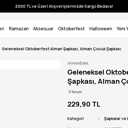
2000 TL ve Üzeri Alışverişlerinizde Kargo Bedava!
ri
Ramazan
Aksesuar
Oktoberfest
Halloween
Yeni Y
Geleneksel Oktoberfest Alman Şapkası, Alman Çocuk Şapkası
AnneeBakk
Geleneksel Oktob
Şapkası, Alman Ç
0 Yorum
229,90 TL
Kategori
Şapkalar ve 