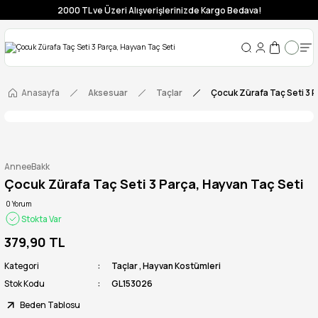
2000 TL ve Üzeri Alışverişlerinizde Kargo Bedava!
Anasayfa
Aksesuar
Taçlar
Çocuk Zürafa Taç Seti 3 P
AnneeBakk
Çocuk Zürafa Taç Seti 3 Parça, Hayvan Taç Seti
0 Yorum
Stokta Var
379,90 TL
Kategori
Taçlar
,
Hayvan Kostümleri
Stok Kodu
GL153026
Beden Tablosu