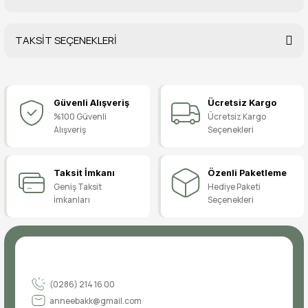
TAKSİT SEÇENEKLERİ
Bu ürüne ilk yorumu siz yapın!
Güvenli Alışveriş
Ücretsiz Kargo
Yorum Yaz
%100 Güvenli
Ücretsiz Kargo
Alışveriş
Seçenekleri
Taksit İmkanı
Özenli Paketleme
Geniş Taksit
Hediye Paketi
İmkanları
Seçenekleri
(0286) 214 16 00
anneebakk@gmail.com