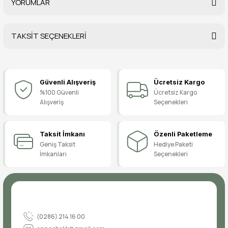
YORUMLAR
TAKSİT SEÇENEKLERİ
Bu ürüne ilk yorumu siz yapın!
Güvenli Alışveriş
Ücretsiz Kargo
Yorum Yaz
%100 Güvenli
Ücretsiz Kargo
Alışveriş
Seçenekleri
Taksit İmkanı
Özenli Paketleme
Geniş Taksit
Hediye Paketi
İmkanları
Seçenekleri
(0286) 214 16 00