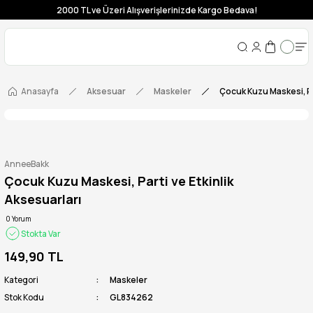
2000 TL ve Üzeri Alışverişlerinizde Kargo Bedava!
Anasayfa
Aksesuar
Maskeler
Çocuk Kuzu Maskesi, Par
AnneeBakk
Çocuk Kuzu Maskesi, Parti ve Etkinlik
Aksesuarları
0 Yorum
Stokta Var
149,90 TL
Kategori
Maskeler
Stok Kodu
GL834262