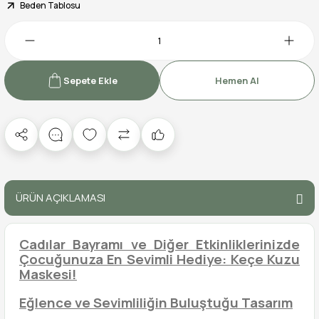
Beden Tablosu
Sepete Ekle
Hemen Al
ÜRÜN AÇIKLAMASI
Cadılar Bayramı ve Diğer Etkinliklerinizde
Çocuğunuza En Sevimli Hediye: Keçe Kuzu
Maskesi!
Eğlence ve Sevimliliğin Buluştuğu Tasarım