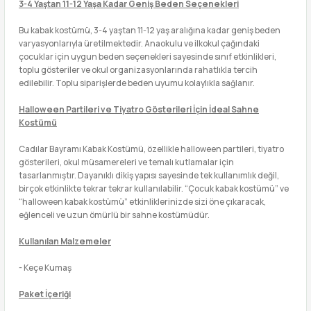
3-4 Yaştan 11-12 Yaşa Kadar Geniş Beden Seçenekleri
Bu kabak kostümü, 3-4 yaştan 11-12 yaş aralığına kadar geniş beden
varyasyonlarıyla üretilmektedir. Anaokulu ve ilkokul çağındaki
çocuklar için uygun beden seçenekleri sayesinde sınıf etkinlikleri,
toplu gösteriler ve okul organizasyonlarında rahatlıkla tercih
edilebilir. Toplu siparişlerde beden uyumu kolaylıkla sağlanır.
Halloween Partileri ve Tiyatro Gösterileri İçin İdeal Sahne
Kostümü
Cadılar Bayramı Kabak Kostümü, özellikle halloween partileri, tiyatro
gösterileri, okul müsamereleri ve temalı kutlamalar için
tasarlanmıştır. Dayanıklı dikiş yapısı sayesinde tek kullanımlık değil,
birçok etkinlikte tekrar tekrar kullanılabilir. “Çocuk kabak kostümü” ve
“halloween kabak kostümü” etkinliklerinizde sizi öne çıkaracak,
eğlenceli ve uzun ömürlü bir sahne kostümüdür.
Kullanılan Malzemeler
- Keçe Kumaş
Paket İçeriği