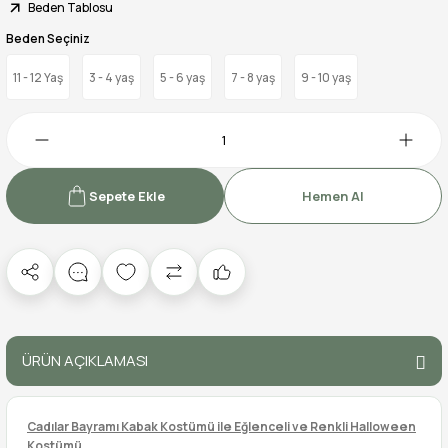
Beden Tablosu
Beden Seçiniz
11 - 12 Yaş
3 - 4 yaş
5 - 6 yaş
7 - 8 yaş
9 - 10 yaş
Sepete Ekle
Hemen Al
ÜRÜN AÇIKLAMASI
Cadılar Bayramı Kabak Kostümü ile Eğlenceli ve Renkli Halloween
Kostümü