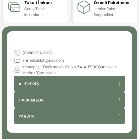
Taksit İmkanı
Özenli Paketleme
Geniş Taksit
Hediye Paketi
İmkanları
Seçenekleri
(0286) 214 16 00
anneebakk@gmail.com
Kemalpaşa, Değirmenlik Sk. No: 64/A, 17100 Çanakkale
Merkez/Çanakkale
ALIŞVERİŞ
HAKKIMIZDA
YARDIM