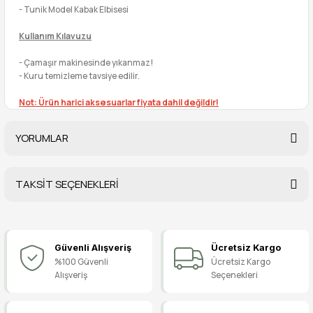
- Tunik Model Kabak Elbisesi
Kullanım Kılavuzu
- Çamaşır makinesinde yıkanmaz!
- Kuru temizleme tavsiye edilir.
Not: Ürün harici aksesuarlar fiyata dahil değildir!
YORUMLAR
TAKSİT SEÇENEKLERİ
Bu ürüne ilk yorumu siz yapın!
Güvenli Alışveriş
Ücretsiz Kargo
Yorum Yaz
%100 Güvenli
Ücretsiz Kargo
Alışveriş
Seçenekleri