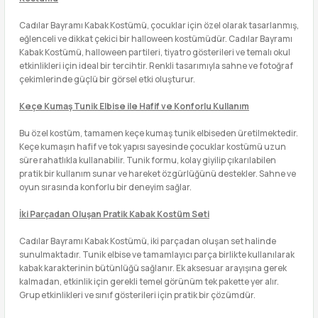
Cadılar Bayramı Kabak Kostümü, çocuklar için özel olarak tasarlanmış,
eğlenceli ve dikkat çekici bir halloween kostümüdür. Cadılar Bayramı
Kabak Kostümü, halloween partileri, tiyatro gösterileri ve temalı okul
etkinlikleri için ideal bir tercihtir. Renkli tasarımıyla sahne ve fotoğraf
çekimlerinde güçlü bir görsel etki oluşturur.
Keçe Kumaş Tunik Elbise ile Hafif ve Konforlu Kullanım
Bu özel kostüm, tamamen keçe kumaş tunik elbiseden üretilmektedir.
Keçe kumaşın hafif ve tok yapısı sayesinde çocuklar kostümü uzun
süre rahatlıkla kullanabilir. Tunik formu, kolay giyilip çıkarılabilen
pratik bir kullanım sunar ve hareket özgürlüğünü destekler. Sahne ve
oyun sırasında konforlu bir deneyim sağlar.
İki Parçadan Oluşan Pratik Kabak Kostüm Seti
Cadılar Bayramı Kabak Kostümü, iki parçadan oluşan set halinde
sunulmaktadır. Tunik elbise ve tamamlayıcı parça birlikte kullanılarak
kabak karakterinin bütünlüğü sağlanır. Ek aksesuar arayışına gerek
kalmadan, etkinlik için gerekli temel görünüm tek pakette yer alır.
Grup etkinlikleri ve sınıf gösterileri için pratik bir çözümdür.