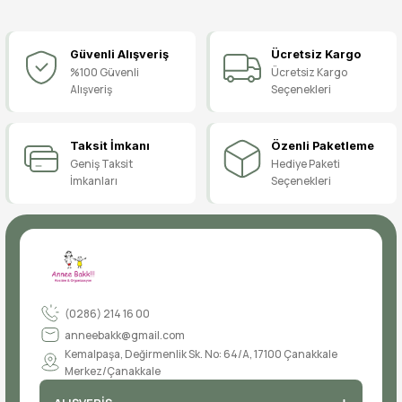
Bu ürüne ilk yorumu siz yapın!
Güvenli Alışveriş
Ücretsiz Kargo
Yorum Yaz
%100 Güvenli
Ücretsiz Kargo
Alışveriş
Seçenekleri
Taksit İmkanı
Özenli Paketleme
Geniş Taksit
Hediye Paketi
İmkanları
Seçenekleri
(0286) 214 16 00
anneebakk@gmail.com
Kemalpaşa, Değirmenlik Sk. No: 64/A, 17100 Çanakkale
Merkez/Çanakkale