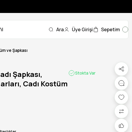
ıl
Ara
Üye Girişi
Sepetim
tüm ve Şapkası
adı Şapkası,
Stokta Var
arları, Cadı Kostüm
Başlıklar