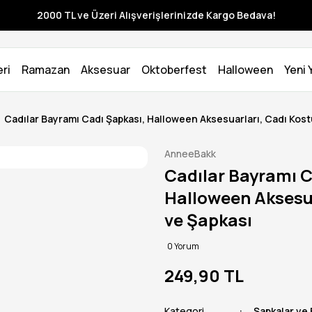
2000 TL ve Üzeri Alışverişlerinizde Kargo Bedava!
ri
Ramazan
Aksesuar
Oktoberfest
Halloween
Yeni Y
Cadılar Bayramı Cadı Şapkası, Halloween Aksesuarları, Cadı Kos
AnneeBakk
Cadılar Bayramı C
Halloween Aksesu
ve Şapkası
0 Yorum
249,90 TL
Kategori
Şapkalar ve 