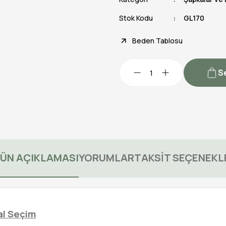
Stok Kodu
GL170
Beden Tablosu
S
ÜN AÇIKLAMASI
YORUMLAR
TAKSİT SEÇENEKL
al Seçim