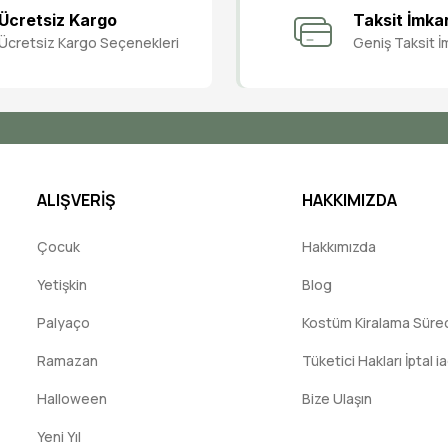
Bu ürüne ilk yorumu siz yapın!
Ücretsiz Kargo
Taksit İmka
Ücretsiz Kargo Seçenekleri
Geniş Taksit İ
Yorum Yaz
ALIŞVERİŞ
HAKKIMIZDA
Çocuk
Hakkımızda
Yetişkin
Blog
Palyaço
Kostüm Kiralama Süreci
Ramazan
Tüketici Hakları İptal i
Halloween
Bize Ulaşın
Yeni Yıl