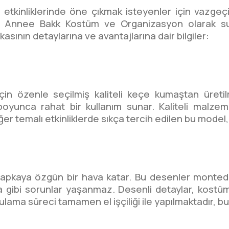
 etkinliklerinde öne çıkmak isteyenler için vazgeçil
 Annee Bakk Kostüm ve Organizasyon olarak sun
sının detaylarına ve avantajlarına dair bilgiler:
için özenle seçilmiş kaliteli keçe kumaştan üret
oyunca rahat bir kullanım sunar. Kaliteli malze
er temalı etkinliklerde sıkça tercih edilen bu model, d
şapkaya özgün bir hava katar. Bu desenler montedir
 gibi sorunlar yaşanmaz. Desenli detaylar, kostüm
gulama süreci tamamen el işçiliği ile yapılmaktadır, 