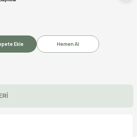
epete Ekle
Hemen Al
ERİ