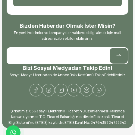
Bizden Haberdar Olmak İster Misin?
En yeni indirimler ve kampanyalar hakkında bilgi almak için mail
adresinizi bize bildirebilirsiniz.
Bizi Sosyal Medyadan Takip Edin!
Sosyal Medya Üzerinden de Annee Bakk Kostümü Takip Edebilirsiniz
​Şirketimiz, 6563 sayılı Elektronik Ticaretin Düzenlenmesi Hakkında
Kanun uyarınca T.C. Ticaret Bakanlığı nezdinde Elektronik Ticaret
Bilgi Sistemi’ne (ETBİS) kayıtlıdır. ETBİS Kayıt No: ​2476435824733342