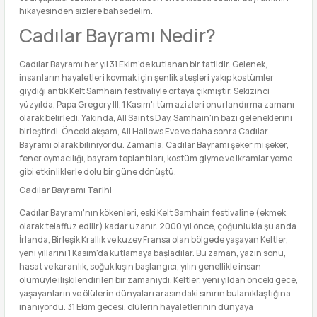
hikayesinden sizlere bahsedelim.
Cadılar Bayramı Nedir?
Cadılar Bayramı her yıl 31 Ekim'de kutlanan bir tatildir. Gelenek,
insanların hayaletleri kovmak için şenlik ateşleri yakıp kostümler
giydiği antik Kelt Samhain festivaliyle ortaya çıkmıştır. Sekizinci
yüzyılda, Papa Gregory III, 1 Kasım'ı tüm azizleri onurlandırma zamanı
olarak belirledi. Yakında, All Saints Day, Samhain'in bazı geleneklerini
birleştirdi. Önceki akşam, All Hallows Eve ve daha sonra Cadılar
Bayramı olarak biliniyordu. Zamanla, Cadılar Bayramı şeker mi şeker,
fener oymacılığı, bayram toplantıları, kostüm giyme ve ikramlar yeme
gibi etkinliklerle dolu bir güne dönüştü.
Cadılar Bayramı Tarihi
Cadılar Bayramı'nın kökenleri, eski Kelt Samhain festivaline (ekmek
olarak telaffuz edilir) kadar uzanır. 2000 yıl önce, çoğunlukla şu anda
İrlanda, Birleşik Krallık ve kuzey Fransa olan bölgede yaşayan Keltler,
yeni yıllarını 1 Kasım'da kutlamaya başladılar. Bu zaman, yazın sonu,
hasat ve karanlık, soğuk kışın başlangıcı, yılın genellikle insan
ölümüyle ilişkilendirilen bir zamanıydı. Keltler, yeni yıldan önceki gece,
yaşayanların ve ölülerin dünyaları arasındaki sınırın bulanıklaştığına
inanıyordu. 31 Ekim gecesi, ölülerin hayaletlerinin dünyaya