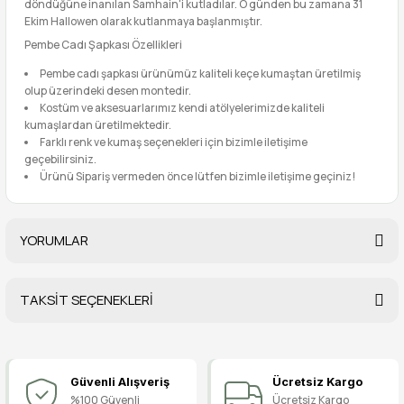
döndüğüne inanılan Samhain'i kutladılar. O günden bu zamana 31
Ekim Hallowen olarak kutlanmaya başlanmıştır.
Pembe Cadı Şapkası Özellikleri
Pembe cadı şapkası ürünümüz kaliteli keçe kumaştan üretilmiş
olup üzerindeki desen montedir.
Kostüm ve aksesuarlarımız kendi atölyelerimizde kaliteli
kumaşlardan üretilmektedir.
Farklı renk ve kumaş seçenekleri için bizimle iletişime
geçebilirsiniz.
Ürünü Sipariş vermeden önce lütfen bizimle iletişime geçiniz!
YORUMLAR
TAKSİT SEÇENEKLERİ
Bu ürüne ilk yorumu siz yapın!
Güvenli Alışveriş
Ücretsiz Kargo
Yorum Yaz
%100 Güvenli
Ücretsiz Kargo