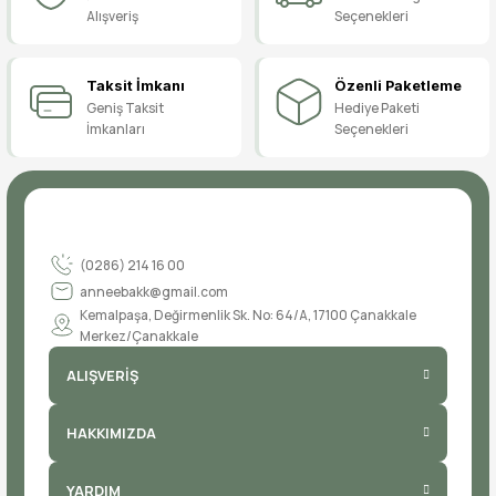
Alışveriş
Seçenekleri
Taksit İmkanı
Özenli Paketleme
Geniş Taksit
Hediye Paketi
İmkanları
Seçenekleri
(0286) 214 16 00
anneebakk@gmail.com
Kemalpaşa, Değirmenlik Sk. No: 64/A, 17100 Çanakkale
Merkez/Çanakkale
ALIŞVERİŞ
HAKKIMIZDA
YARDIM