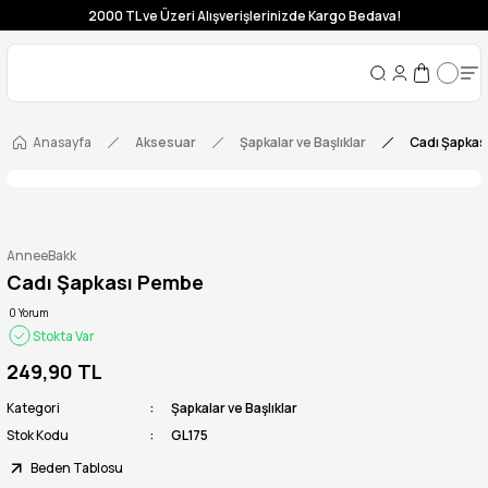
2000 TL ve Üzeri Alışverişlerinizde Kargo Bedava!
Anasayfa
Aksesuar
Şapkalar ve Başlıklar
Cadı Şapka
AnneeBakk
Cadı Şapkası Pembe
0 Yorum
Stokta Var
249,90 TL
Kategori
Şapkalar ve Başlıklar
Stok Kodu
GL175
Beden Tablosu