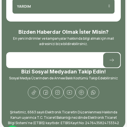
YARDIM
Bizden Haberdar Olmak İster Misin?
En yeni indirimler ve kampanyalar hakkında bilgi almak için mail
adresinizi bize bildirebilirsiniz.
Bizi Sosyal Medyadan Takip Edin!
Sosyal Medya Üzerinden de Annee Bakk Kostümü Takip Edebilirsiniz
​Şirketimiz, 6563 sayılı Elektronik Ticaretin Düzenlenmesi Hakkında
Kanun uyarınca T.C. Ticaret Bakanlığı nezdinde Elektronik Ticaret
Bilgi Sistemi’ne (ETBİS) kayıtlıdır. ETBİS Kayıt No: ​2476435824733342