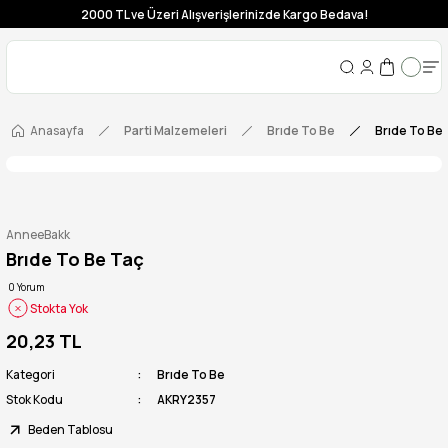
2000 TL ve Üzeri Alışverişlerinizde Kargo Bedava!
Anasayfa
Parti Malzemeleri
Brıde To Be
Brıde To Be
AnneeBakk
Brıde To Be Taç
0 Yorum
Stokta Yok
20,23 TL
Kategori
Brıde To Be
Stok Kodu
AKRY2357
Beden Tablosu