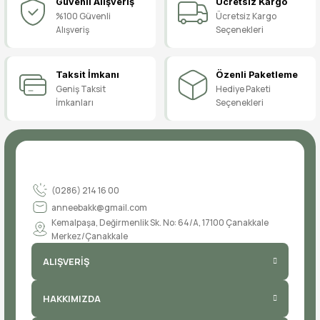
Güvenli Alışveriş
Ücretsiz Kargo
Yorum Yaz
%100 Güvenli
Ücretsiz Kargo
Alışveriş
Seçenekleri
Taksit İmkanı
Özenli Paketleme
Geniş Taksit
Hediye Paketi
İmkanları
Seçenekleri
(0286) 214 16 00
anneebakk@gmail.com
Kemalpaşa, Değirmenlik Sk. No: 64/A, 17100 Çanakkale
Merkez/Çanakkale
ALIŞVERİŞ
HAKKIMIZDA