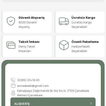
Bu ürüne ilk yorumu siz yapın!
Güvenli Alışveriş
Ücretsiz Kargo
Yorum Yaz
%100 Güvenli
Ücretsiz Kargo
Alışveriş
Seçenekleri
Taksit İmkanı
Özenli Paketleme
Geniş Taksit
Hediye Paketi
İmkanları
Seçenekleri
(0286) 214 16 00
anneebakk@gmail.com
Kemalpaşa, Değirmenlik Sk. No: 64/A, 17100 Çanakkale
Merkez/Çanakkale
ALIŞVERİŞ