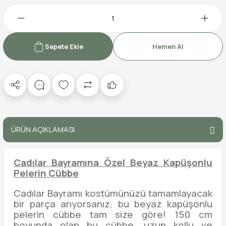
Sepete Ekle
Hemen Al
ÜRÜN AÇIKLAMASI
Cadılar Bayramına Özel Beyaz Kapüşonlu
Pelerin Cübbe
Cadılar Bayramı kostümünüzü tamamlayacak
bir parça arıyorsanız, bu beyaz kapüşonlu
pelerin cübbe tam size göre! 150 cm
boyunda olan bu cübbe, uzun kollu ve