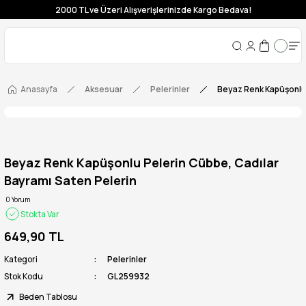
2000 TL ve Üzeri Alışverişlerinizde Kargo Bedava!
Anasayfa
Aksesuar
Pelerinler
Beyaz Renk Kapüşonlu 
Beyaz Renk Kapüşonlu Pelerin Cübbe, Cadılar
Bayramı Saten Pelerin
0 Yorum
Stokta Var
649,90 TL
Kategori
Pelerinler
Stok Kodu
GL259932
Beden Tablosu