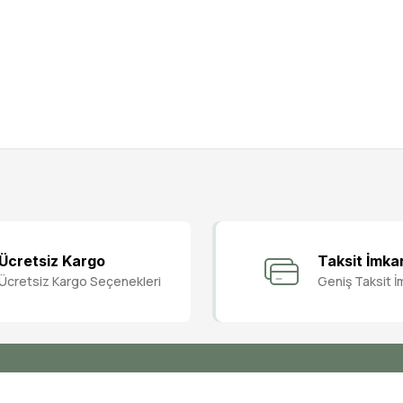
Bu ürüne ilk yorumu siz yapın!
Ücretsiz Kargo
Taksit İmka
Ücretsiz Kargo Seçenekleri
Geniş Taksit İ
Yorum Yaz