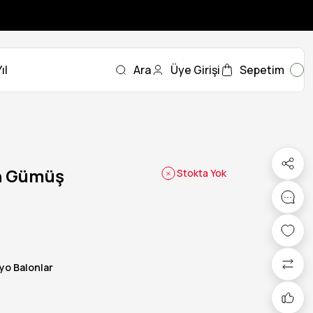
ıl
Ara
Üye Girişi
Sepetim
on Gümüş
Stokta Yok
lyo Balonlar