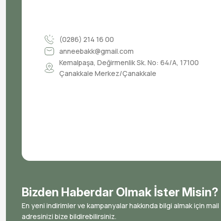
(0286) 214 16 00
anneebakk@gmail.com
Kemalpaşa, Değirmenlik Sk. No: 64/A, 17100
Çanakkale Merkez/Çanakkale
Bizden Haberdar Olmak İster Misin?
En yeni indirimler ve kampanyalar hakkında bilgi almak için mail
adresinizi bize bildirebilirsiniz.