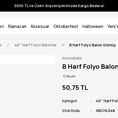
2000 TL ve Üzeri Alışverişlerinizde Kargo Bedava!
ri
Ramazan
Aksesuar
Oktoberfest
Halloween
Yeni Y
ar
40'' Harf Folyo Balonlar
B Harf Folyo Balon Gümüş
AnneeBakk
B Harf Folyo Bal
0 Yorum
50,75 TL
Kategori
40'' Harf Fo
Stok Kodu
ABCHLX46