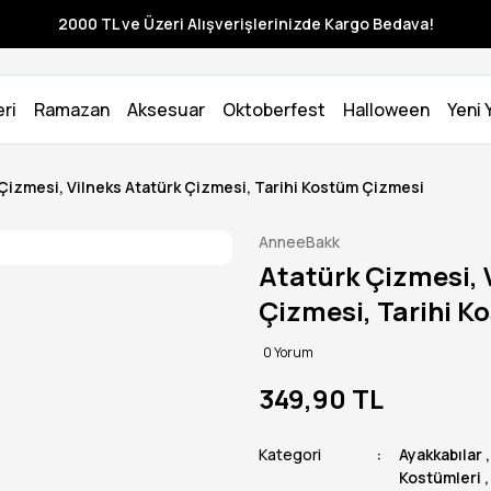
2000 TL ve Üzeri Alışverişlerinizde Kargo Bedava!
ri
Ramazan
Aksesuar
Oktoberfest
Halloween
Yeni Y
Çizmesi, Vilneks Atatürk Çizmesi, Tarihi Kostüm Çizmesi
AnneeBakk
Atatürk Çizmesi, 
Çizmesi, Tarihi K
0 Yorum
349,90 TL
Kategori
Ayakkabılar
Kostümleri