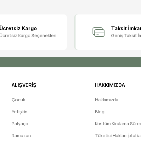
Bu ürüne ilk yorumu siz yapın!
Ücretsiz Kargo
Taksit İmka
Ücretsiz Kargo Seçenekleri
Geniş Taksit İ
Yorum Yaz
ALIŞVERİŞ
HAKKIMIZDA
Çocuk
Hakkımızda
Yetişkin
Blog
Palyaço
Kostüm Kiralama Süreci
Ramazan
Tüketici Hakları İptal i