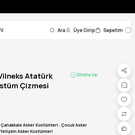
ıl
Ara
Üye Girişi
Sepetim
Vilneks Atatürk
Stokta Var
ostüm Çizmesi
,
Çanakkale Asker Kostümleri
,
Çocuk Asker
,
Yetişkin Asker Kostümleri