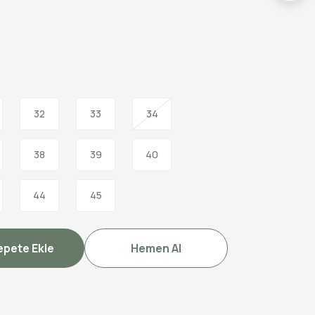
32
33
34
38
39
40
44
45
epete Ekle
Hemen Al