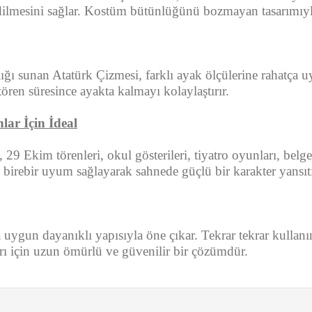
e edilmesini sağlar. Kostüm bütünlüğünü bozmayan tasarımı
ı sunan Atatürk Çizmesi, farklı ayak ölçülerine rahatça u
tören süresince ayakta kalmayı kolaylaştırır.
lar İçin İdeal
9 Ekim törenleri, okul gösterileri, tiyatro oyunları, belges
e birebir uyum sağlayarak sahnede güçlü bir karakter yansıtı
 uygun dayanıklı yapısıyla öne çıkar. Tekrar tekrar kullan
arı için uzun ömürlü ve güvenilir bir çözümdür.