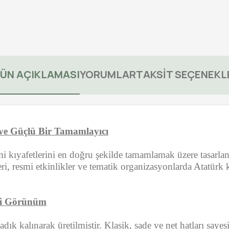
ÜN AÇIKLAMASI
YORUMLAR
TAKSİT SEÇENEKL
 ve Güçlü Bir Tamamlayıcı
 kıyafetlerini en doğru şekilde tamamlamak üzere tasarlan
leri, resmi etkinlikler ve tematik organizasyonlarda Atatür
ihi Görünüm
k kalınarak üretilmiştir. Klasik, sade ve net hatları sayes