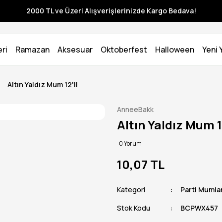
2000 TL ve Üzeri Alışverişlerinizde Kargo Bedava!
ri
Ramazan
Aksesuar
Oktoberfest
Halloween
Yeni Y
Altın Yaldız Mum 12'li
AnneeBakk
Altın Yaldız Mum 1
0 Yorum
10,07 TL
Kategori
Parti Mumla
Stok Kodu
BCPWX457