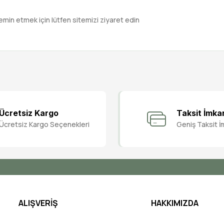
emin etmek için lütfen sitemizi ziyaret edin
Bu ürüne ilk yorumu siz yapın!
Ücretsiz Kargo
Taksit İmka
Ücretsiz Kargo Seçenekleri
Geniş Taksit İ
Yorum Yaz
ALIŞVERİŞ
HAKKIMIZDA