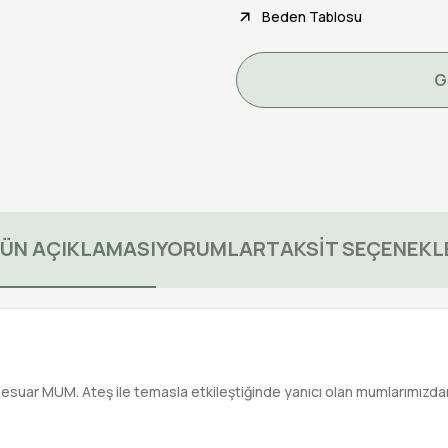
Beden Tablosu
G
ÜN AÇIKLAMASI
YORUMLAR
TAKSİT SEÇENEKL
esuar MUM. Ateş ile temasla etkileştiğinde yanıcı olan mumlarımızdan