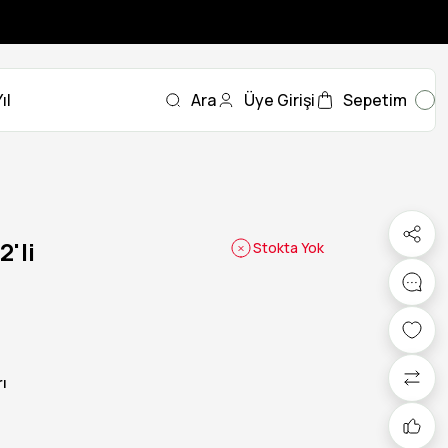
ıl
Ara
Üye Girişi
Sepetim
2'li
Stokta Yok
rı