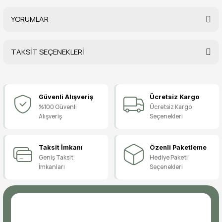
YORUMLAR
TAKSİT SEÇENEKLERİ
Bu ürüne ilk yorumu siz yapın!
Güvenli Alışveriş
Ücretsiz Kargo
Yorum Yaz
%100 Güvenli
Ücretsiz Kargo
Alışveriş
Seçenekleri
Taksit İmkanı
Özenli Paketleme
Geniş Taksit
Hediye Paketi
İmkanları
Seçenekleri