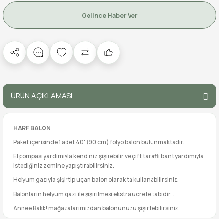
Gelince Haber Ver
ÜRÜN AÇIKLAMASI
HARF BALON
Paket içerisinde 1 adet 40' (90 cm) folyo balon bulunmaktadır.
El pompası yardımıyla kendiniz şişirebilir ve çift taraflı bant yardımıyla
istediğiniz zemine yapıştırabilirsiniz.
Helyum gazıyla şişirtip uçan balon olarak ta kullanabilirsiniz.
Balonların helyum gazı ile şişirilmesi ekstra ücrete tabidir. .
Annee Bakk! mağazalarımızdan balonunuzu şişirtebilirsiniz.